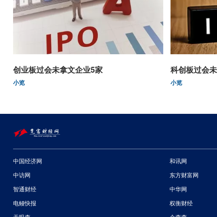
创业板过会未拿文企业5家
科创板过会未
小览
小览
中国经济网
和讯网
中访网
东方财富网
智通财经
中华网
电鳗快报
权衡财经
天眼查
企查查