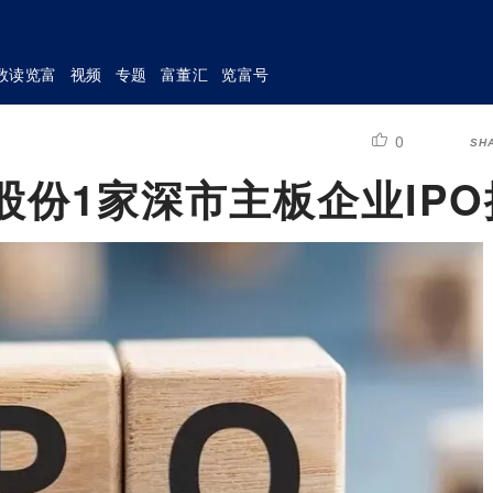
数读览富
视频
专题
富董汇
览富号
0
SH
股份1家深市主板企业IPO