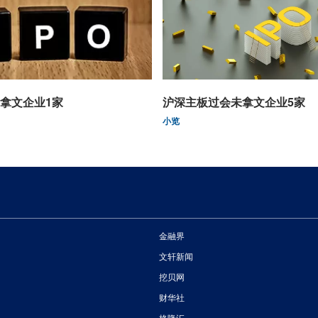
拿文企业1家
沪深主板过会未拿文企业5家
小览
金融界
文轩新闻
挖贝网
财华社
格隆汇