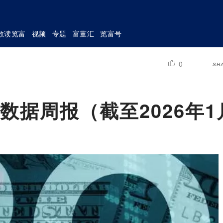
数读览富
视频
专题
富董汇
览富号
0
SH
数据周报（截至2026年1