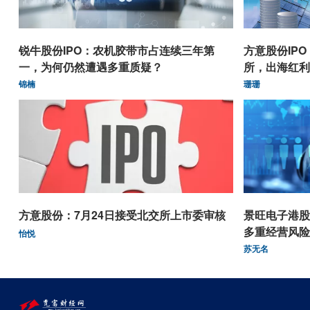
锐牛股份IPO：农机胶带市占连续三年第
方意股份IP
一，为何仍然遭遇多重质疑？
所，出海红利
锦楠
珊珊
方意股份：7月24日接受北交所上市委审核
景旺电子港股
多重经营风险
怡悦
苏无名