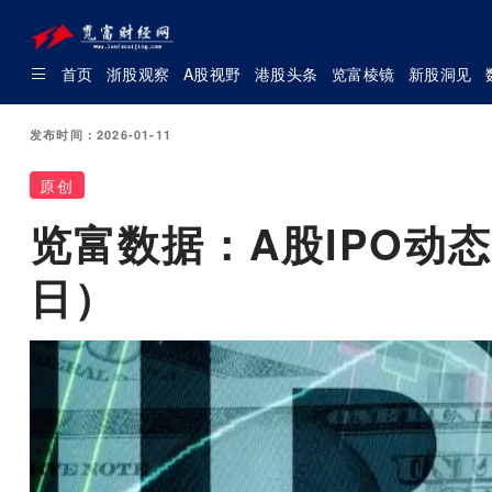
首页
浙股观察
A股视野
港股头条
览富棱镜
新股洞见
发布时间：2026-01-11
原创
览富数据：A股IPO动态
日）