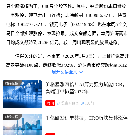
只个股涨幅为正，680只个股下跌。其中，锋龙股份本周继续
一字涨停，现已走出11连板；志特新材（300986.SZ）、快意
电梯（002774.SZ）、银河电子（002519.SZ）也在本周5个交
易日全部实现涨停，表现抢眼。成交金额方面，本周沪深两市
日均成交额达到28260亿元，较上周出现明显的放量迹象。
值得关注的是，本周五（2026年1月9日），上证指数高开
高走突破4100点，最终收涨0.92%，沪深两市成交额达到3.12
展开阅读全文

万亿，较上一个交易日放量3224亿，时隔73个交易日后再度站
上3万亿大关，历史第五次突破3万亿。
财经纵横
价格暴涨四倍！AI算力强力赋能PCB，
高端订单排至2027年
览富财经网
1天前
原创
财经纵横
千亿研发订单共振，CRO板块集体涨停