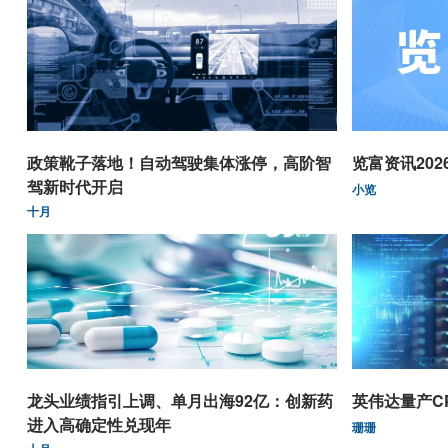
政策靴子落地！自动驾驶集体涨停，高阶智
览富资讯2026.
驾新时代开启
小览
十月
龙头业绩指引上调、单月出海92亿：创新药
英伟达量产C
进入高确定性兑现年
珊珊