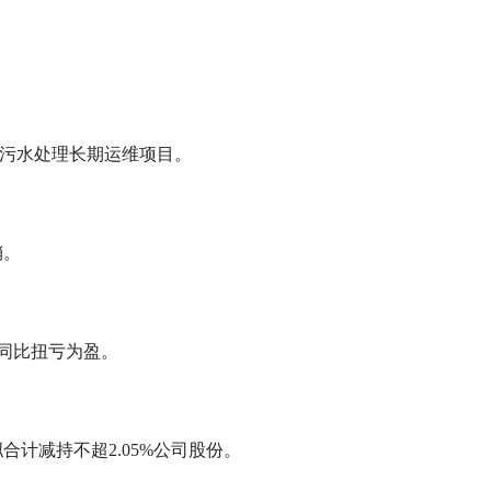
。
政污水处理长期运维项目。
销。
元 同比扭亏为盈。
计减持不超2.05%公司股份。