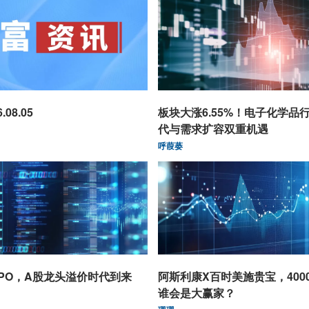
08.05
板块大涨6.55%！电子化学品
代与需求扩容双重机遇
呼葭蒌
PO，A股龙头溢价时代到来
阿斯利康X百时美施贵宝，400
谁会是大赢家？