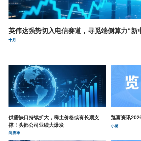
英伟达强势切入电信赛道，寻觅端侧算力“新
十月
供需缺口持续扩大，稀土价格或有长期支
览富资讯2026.
撑！头部公司业绩大爆发
小览
尚唐禄