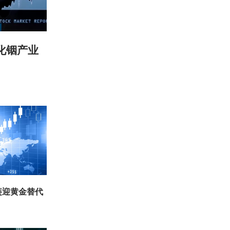
化铟产业
链迎黄金替代