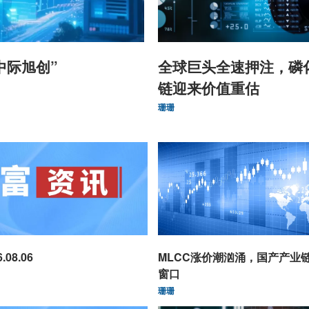
中际旭创”
全球巨头全速押注，磷
链迎来价值重估
珊珊
08.06
MLCC涨价潮汹涌，国产产业
窗口
珊珊