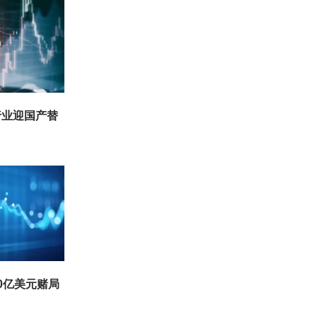
行业迎国产替
0亿美元赌局