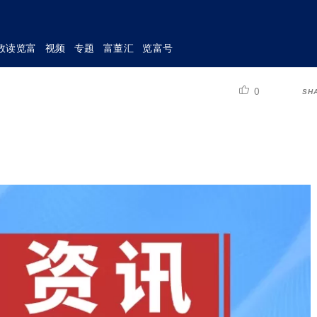
数读览富
视频
专题
富董汇
览富号
0
SH