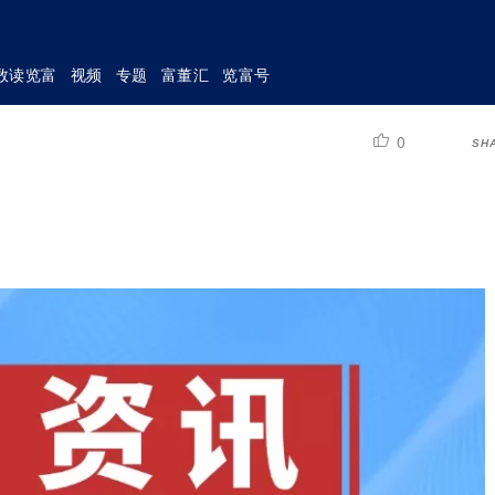
数读览富
视频
专题
富董汇
览富号
0
SH