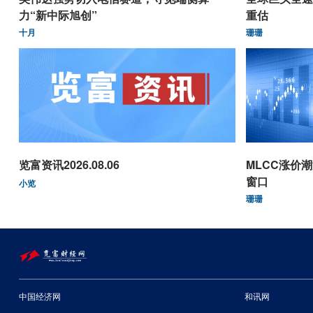
力“新中际旭创”
重估
十月
珊珊
览富资讯2026.08.06
MLCC涨价
窗口
小览
珊珊
中国经济网
和讯网