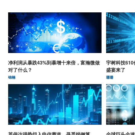
净利润从暴跌43%到暴增十来倍，富瀚微做
宇树科技61
对了什么？
盛宴来了
锦楠
珊珊
英伟达强势切入电信赛道，寻觅端侧算
全球巨头全速