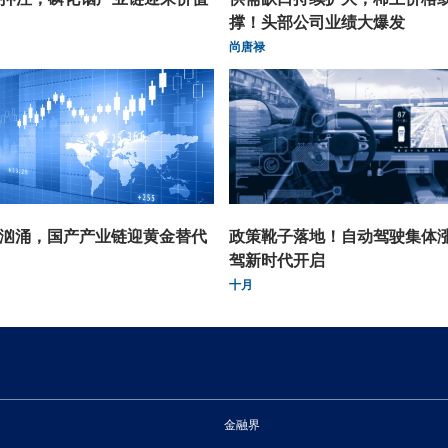
撑！头部公司业绩大爆发
尚唐禄
潮汹涌，国产产业链迎黄金替代
政策靴子落地！自动驾驶集体
驾新时代开启
十月
金融界