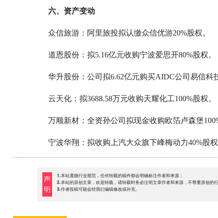
六、资产变动
众信旅游：阿里旅投拟认缴众信优游20%股权。
道恩股份：拟5.16亿元收购宁波爱思开80%股权。
华升股份：公司拟6.62亿元购买AIDC公司易信科技
云天化：拟3688.58万元收购天耀化工100%股权。
万顺新材：全资孙公司拟现金收购欧箔卢森堡100
宁波华翔：拟收购上汽大众旗下峰梅动力40%股
1.本站遵循行业规范，任何转载的稿件都会明确标注作者和来源；
声
2.本站的原创文章，欢迎转载，请转载时务必注明文章作者和来源，不尊重原创的
明
3.作者投稿可能会经我们编辑修改或补充。