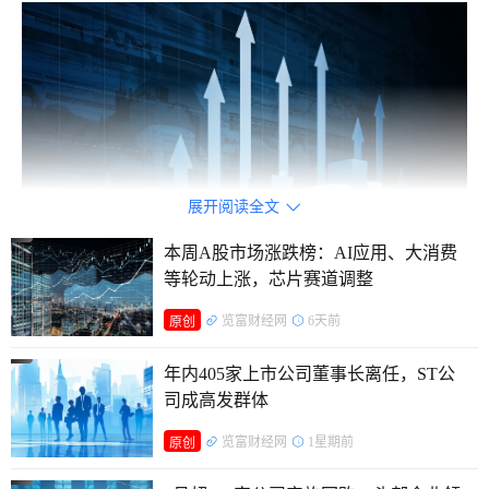
展开阅读全文

本周A股市场涨跌榜：AI应用、大消费
等轮动上涨，芯片赛道调整
览富财经网
6天前
原创
中国石油获得补助金额最高
年内405家上市公司董事长离任，ST公
司成高发群体
从获得政府补助累计金额来看，截至今年上半年，超过1
亿元的上市公司有8家，分别为中国石油、海螺水泥、顾家家
览富财经网
1星期前
原创
居、中国石化、东方证券、昊华科技、长城汽车、新天然气，