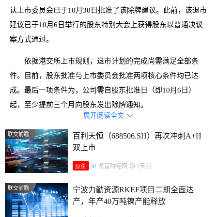
认上市委员会已于10月30日批准了该除牌建议。此前，该退市
建议已于10月6日举行的股东特别大会上获得股东以普通决议
案方式通过。
依据港交所上市规则，退市计划的完成尚需满足全部条
件。目前，股东批准与上市委员会批准两项核心条件均已达
成。最后一项条件为，公司需自股东批准日（即10月6日）
起，至少提前三个月向股东发出除牌通知。
展开阅读全文

栢能集团表示，将在所有条件全部达成后，就退市生效日
联交前瞻
百利天恒（688506.SH）再次冲刺A+H
期等事宜另行刊发公告。
双上市
据了解， 栢能集团有限公司是一家总部位于新加坡的投
览富财经网
1天前
原创
资控股公司，主要从事台式电脑显卡的设计、开发和制造、
联交前瞻
宁波力勤资源RKEF项目二期全面达
EMS以及其他电脑相关产品及零部件的制造和贸易。
产，年产40万吨镍产能释放