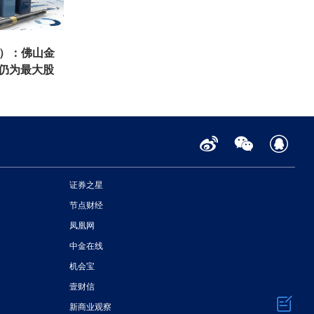
K）：佛山金
 仍为最大股
证券之星
节点财经
凤凰网
中金在线
机会宝
壹财信
新商业观察