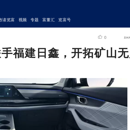
数读览富
视频
专题
富董汇
览富号
0
SH
）联手福建日鑫，开拓矿山