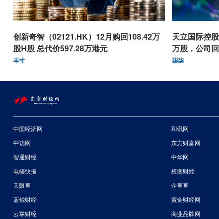
创新奇智（02121.HK）12月购回108.42万
天立国际控股（
股H股 总代价597.28万港元
万股，公司回
丰寸
柒柒
中国经济网
和讯网
中访网
东方财富网
智通财经
中华网
电鳗快报
权衡财经
天眼查
企查查
蓝鲸财经
紫金财经网
云掌财经
商业品牌网