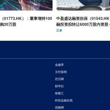
01773.HK）：董事增持100
中盈盛达融资担保（01543.H
购20万股
融投资拟转让6000万股内资股
东
三水
金融界
文轩新闻
挖贝网
财华社
格隆汇
科技金融在线
前瞻网