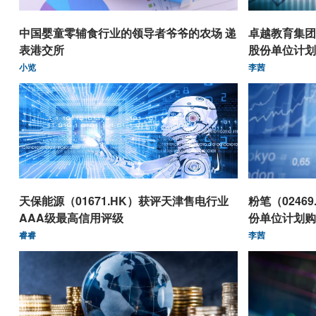
中国婴童零辅食行业的领导者爷爷的农场 递
卓越教育集团（
表港交所
股份单位计划购
小览
李茜
天保能源（01671.HK）获评天津售电行业
粉笔（0246
AAA级最高信用评级
份单位计划购
睿睿
李茜