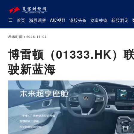
首页
浙股观察
A股视野
港股头条
览富棱镜
新股洞见
发布时间：2025-11-04
博雷顿（01333.HK
驶新蓝海