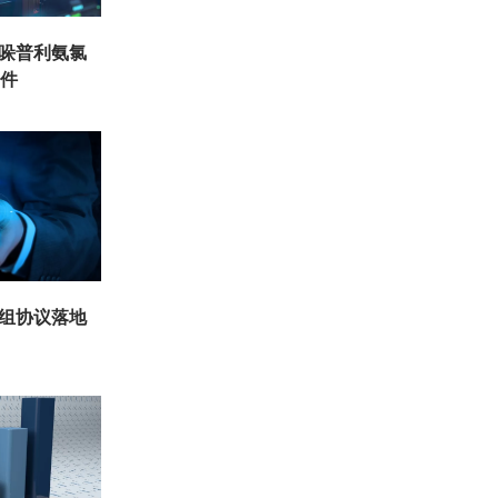
培哚普利氨氯
批件
重组协议落地