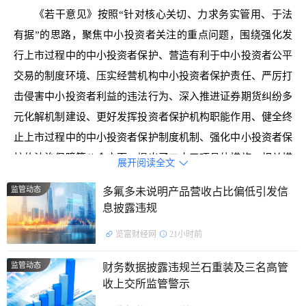
《若干意见》按照“针对核心关切、力求务实管用、于法
有据”的思路，聚焦中小投资者关注的重点问题，围绕强化发
行上市过程中的中小投资者保护、营造有利于中小投资者公平
交易的制度环境、压实经营机构中小投资者保护责任、严厉打
击侵害中小投资者利益的违法行为、深入推进证券期货纠纷多
元化解机制建设、更好发挥投资者保护机构职能作用、健全终
止上市过程中的中小投资者保护制度机制、强化中小投资者保
护的法治保障等八个方面，提出了二十三项具体措施。相关措
展开阅读全文

施有利于健全投资者保护机制，增强资本市场内在稳定性，有
监管动态
多氟多未说明产品营收占比偏低引发信
效保护中小投资者合法权益，有力提振市场信心。
息披露违规
《若干意见》作为落实中央政治局会议要求的重要成果，
览富财经网
21小时前
明确了当前和今后一个时期中小投资者保护的总体思路和政策
监管动态
财务数据披露违规兰石重装及三名高管
举措，是资本市场投资者保护领域的一部综合性政策文件。下
收上交所监管警示
一步，中国证监会将会同有关方面持续强化工作协同，推动