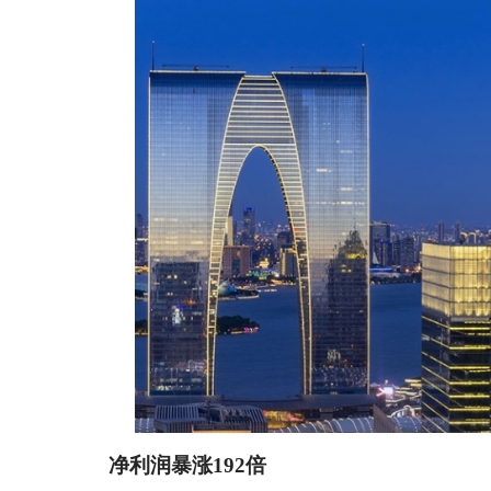
净利润暴涨192倍