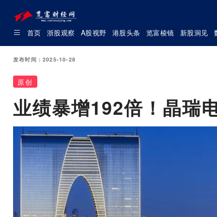
首页
浙股观察
A股视野
港股头条
览富棱镜
新股洞见
发布时间：2025-10-28
原创
业绩暴增192倍！晶瑞