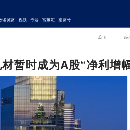
数读览富
视频
专题
富董汇
览富号
0
SH
电材暂时成为A股“净利增幅