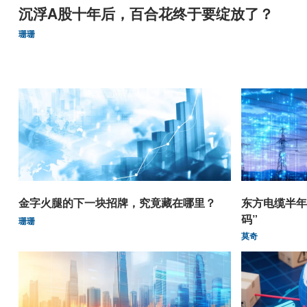
沉浮A股十年后，百合花终于要绽放了？
珊珊
金字火腿的下一块招牌，究竟藏在哪里？
东方电缆半年
码”
珊珊
莫奇