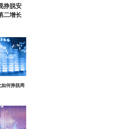
视挣脱安
第二增长
化如何挣脱周