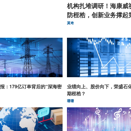
机构扎堆调研！海康威
防桎梏，创新业务撑起
曲线
莫奇
报：179亿订单背后的“深海密
业绩向上、股价向下，荣盛石
期桎梏？
珊珊