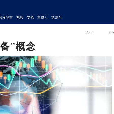
数读览富
视频
专题
富董汇
览富号
0
SH
备”概念