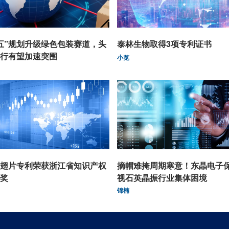
五”规划升级绿色包装赛道，头
泰林生物取得3项专利证书
行有望加速突围
小览
翅片专利荣获浙江省知识产权
摘帽难掩周期寒意！东晶电子
奖
视石英晶振行业集体困境
锦楠