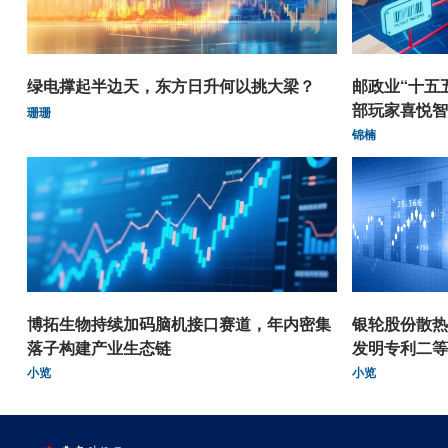
绿电撑起半边天，东方日升何以挑大梁？
邮政业“十五
部玩家喜悦智
珊珊
锦楠
博拓生物持续加码脑机接口赛道，年内密集
银轮股份散热
落子构建产业生态链
发明专利二等
小览
小览