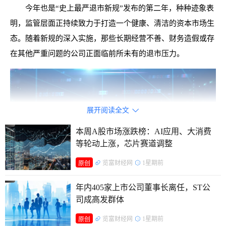
今年也是“史上最严退市新规”发布的第二年，种种迹象表
明，监管层面正持续致力于打造一个健康、清洁的资本市场生
态。随着新规的深入实施，那些长期经营不善、财务造假或存
在其他严重问题的公司正面临前所未有的退市压力。
展开阅读全文

本周A股市场涨跌榜：AI应用、大消费
等轮动上涨，芯片赛道调整
览富财经网
1星期前
原创
年内405家上市公司董事长离任，ST公
司成高发群体
55家主板公司营收低于3亿元
览富财经网
1星期前
原创