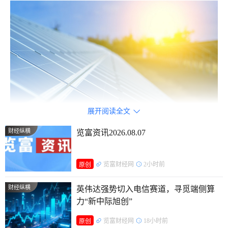
展开阅读全文

财经纵横
览富资讯2026.08.07
储能市场需求旺盛，装机规模或超预期
览富财经网
2小时前
原创
目前，国内储能电芯的需求十分强劲。政策驱动是核心因
财经纵横
英伟达强势切入电信赛道，寻觅端侧算
素，国家发展改革委、国家能源局近日发布的《新型储能规模
力“新中际旭创”
化建设专项行动方案》提出，到2027年中国新型储能装机规模
览富财经网
18小时前
原创
将达到1.8亿千瓦以上，预计将拉动约2500亿元的新增项目投