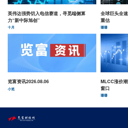
英伟达强势切入电信赛道，寻觅端侧算
全球巨头全速
力“新中际旭创”
重估
十月
珊珊
览富资讯2026.08.06
MLCC涨价
窗口
小览
珊珊