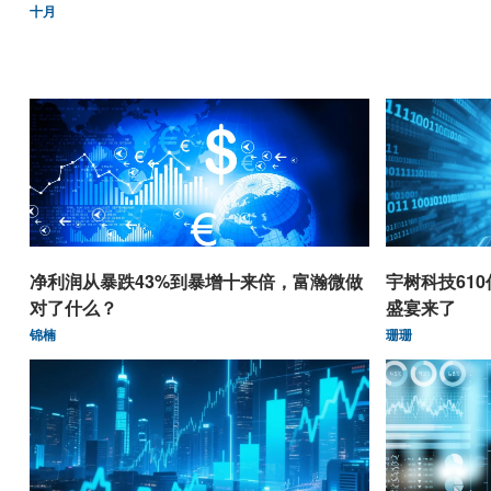
十月
净利润从暴跌43%到暴增十来倍，富瀚微做
宇树科技61
对了什么？
盛宴来了
锦楠
珊珊