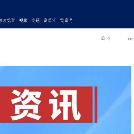
数读览富
视频
专题
富董汇
览富号
0
SH