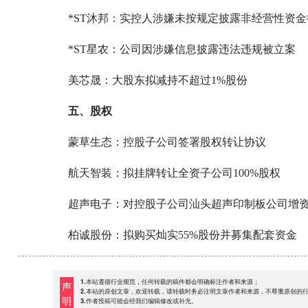
*ST沐邦：实控人涉嫌未按规定披露非经营性资
*ST星农：公司因涉嫌信息披露违法违规被立案
美芯晟：大股东拟减持不超过1%股份
五、股权
蒙草生态：控股子公司签署股权转让协议
航天智装：拟挂牌转让全资子公司100%股权
超声电子：对控股子公司汕头超声印制板公司增资4
柏诚股份：拟购买灿实55%股份并募集配套资金
1.本站遵循行业规范，任何转载的稿件都会明确标注作者和来源；
声
2.本站的原创文章，欢迎转载，请转载时务必注明文章作者和来源，不尊重原创的
明
3.作者投稿可能会经我们编辑修改或补充。