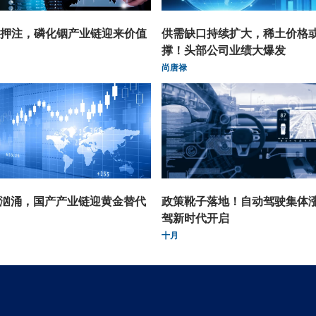
押注，磷化铟产业链迎来价值
供需缺口持续扩大，稀土价格
撑！头部公司业绩大爆发
尚唐禄
潮汹涌，国产产业链迎黄金替代
政策靴子落地！自动驾驶集体
驾新时代开启
十月