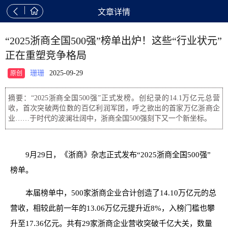


文章详情
“2025浙商全国500强”榜单出炉！这些“行业状元”
正在重塑竞争格局
珊珊
2025-09-29
原创
摘要：“2025浙商全国500强”正式发榜。创纪录的14.1万亿元总营
收，首次突破两位数的百亿利润军团，呼之欲出的首家万亿浙商企
业……于时代的波澜壮阔中，浙商全国500强刻下又一个新坐标。
9月29日，《浙商》杂志正式发布“2025浙商全国500强”
榜单。
本届榜单中，500家浙商企业合计创造了14.10万亿元的总
营收，相较此前一年的13.06万亿元提升近8%，入榜门槛也攀
升至17.36亿元。共有29家浙商企业营收突破千亿大关，数量