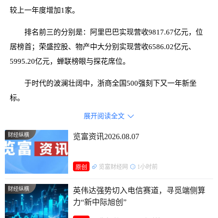
较上一年度增加1家。
排名前三的分别是：阿里巴巴实现营收9817.67亿元，位
居榜首；荣盛控股、物产中大分别实现营收6586.02亿元、
5995.20亿元，蝉联榜眼与探花席位。
于时代的波澜壮阔中，浙商全国500强刻下又一年新坐
标。
展开阅读全文

他们有把握机遇的敏锐，也有与环境角力的韧性，更有不
拘泥于世俗的创新；他们不仅是一个地域性商帮的概念，更是
财经纵横
览富资讯2026.08.07
一种具有时代特征和中国特色的商业文明形态；在中国民营经
济发展的道路上，他们正重塑竞争格局。
览富财经网
1小时前
原创
财经纵横
英伟达强势切入电信赛道，寻觅端侧算
力“新中际旭创”