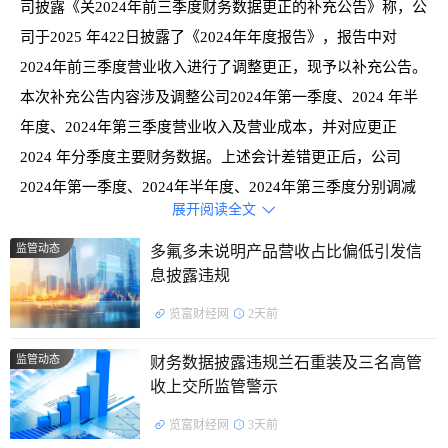
司披露《关2024年前三季度财务数据更正的补充公告》称，公
司于2025 年422日披露了《2024年年度报告》，报告中对
2024年前三季度营业收入进行了调整更正，现予以补充公告。
本次补充公告内容涉及调整公司2024年第一季度、2024 年半
年度、2024年第三季度营业收入及营业成本，并对应更正
2024 年分季度主要财务数据。上述会计差错更正后，公司
2024年第一季度、2024年半年度、2024年第三季度分别调减
展开阅读全文

营业收入2,634,916,377.77元、4,013,726,598.71 元、
6,760,023,885.31元，分别占更正前对应科目金额的16.21%、
监管动态
多氟多未说明产品营收占比偏低引发信
息披露违规
13.50%、14.38%；分别调减营业成本2,634,916,377.77元、
4,013,726,598.71元、6,760,023,885.31元，分别占更正前对应
览富财经网
2天前
科目金额的16.86%、14.11%、15.03%。
监管动态
财务数据披露违规兰石重装及三名高管
（二）未依规及时回复监管函件2025 年 5 月 13 日，上海
收上交所监管警示
证券交易所（以下简称本所）向公司发出《关于北京国联视讯
览富财经网
3天前
信息技术股份有限公司2024年年度报告的信息披露监管工作