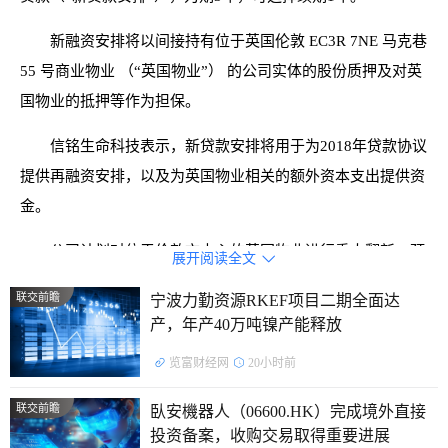
新融资安排将以间接持有位于英国伦敦 EC3R 7NE 马克巷
55 号商业物业 （“英国物业”） 的公司实体的股份质押及对英
国物业的抵押等作为担保。
信铭生命科技表示，新贷款安排将用于为2018年贷款协议
提供再融资安排，以及为英国物业相关的额外资本支出提供资
金。
公司计划对位于伦敦市中心的英国物业进行重大翻新，预
展开阅读全文

计投入资本支出约为17百万英镑，用于升级主要设施及配套，
联交前瞻
宁波力勤资源RKEF项目二期全面达
以提升租户体验及整体吸引力，从而提高英国物业之价值。
产，年产40万吨镍产能释放
该物业目前主要由知名保险公司及金融机构租用，整体空
览富财经网
20小时前
间出租率约达84%。
联交前瞻
臥安機器人（06600.HK）完成境外直接
公司表示，根据商业计划及与租户的磋商，多数租戶表达
投资备案，收购交易取得重要进展