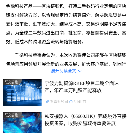
金融科技产品——区块链钱包，打造二手数码行业定制的区块
链支付解决方案，以合规稳定币为结算媒介，解决跨境贸易中
支付效率低、汇率波动大、结算成本高、交易透明度不足等痛
点，为全球二手数码进出口商、批发商、零售商提供安全、高
效、低成本的跨境资金流转与结算服务。
千循科技董事会认为，本次收购将使公司能够在区块链钱
包场景应用领域开展全新的业务发展，扩大客户基础，巩固行
展开阅读全文

业领先地位，强化核心竞争壁垒，并为长期股东价值提升创造
战略支点和回报。
联交前瞻
宁波力勤资源RKEF项目二期全面达
产，年产40万吨镍产能释放
目前，双方已就潜在收购事项签署谅解备忘录，后续将进
览富财经网
6小时前
行进一步谈判，并签订具有约束力的正式协议。收购对价将基
于独立估值师出具的估值报告及千循科技完成尽职调查后的结
联交前瞻
臥安機器人（06600.HK）完成境外直接
果而定。
投资备案，收购交易取得重要进展