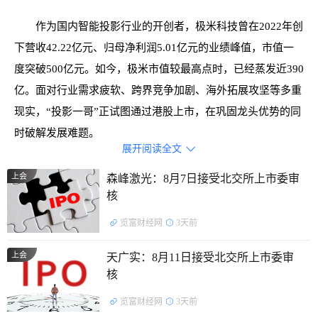
作为国内智能投影行业的开创者，极米科技曾在2022年创
下营收42.22亿元、归母净利润5.01亿元的业绩峰值，市值一
度突破500亿元。如今，极米市值较最高点时，已经蒸发近390
亿。面对行业需求疲软、跨界竞争加剧、海外拓展攻坚等多重
现实，“投影一哥”正试图通过港股上市，在巩固龙头优势的同
时破解发展难题。
展开阅读全文

一、龙头底色未改：市场份额稳居第一，海外业
上会
森峰激光：8月7日接受北交所上市委审
务成增长亮点
核
尽管行业整体面临调整压力，但极米科技的行业龙头地位
览富财经网
3天前
在2024年依旧稳固，这成为其启动港股上市的核心“底气”之
上会
天广实：8月11日接受北交所上市委审
一。
核
据IDC发布的《2024年中国投影机市场年度报告》显示，
览富财经网
3天前
2024年中国大陆投影机市场出货量为689.3万台，同比下降