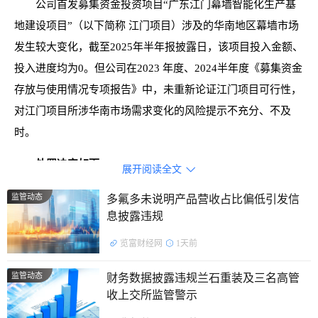
公司首发募集资金投资项目“广东江门幕墙智能化生产基
地建设项目”（以下简称 江门项目）涉及的华南地区幕墙市场
发生较大变化，截至2025年半年报披露日，该项目投入金额、
投入进度均为0。但公司在2023 年度、2024半年度《募集资金
存放与使用情况专项报告》中，未重新论证江门项目可行性，
对江门项目所涉华南市场需求变化的风险提示不充分、不及
时。
处罚决定如下：
展开阅读全文

上交所对江苏恒尚节能科技股份有限公司及公司总经理周
监管动态
多氟多未说明产品营收占比偏低引发信
息披露违规
祖庆、公司董事会秘书华凤娟予以监管警示。
览富财经网
1天前
公开资料显示，恒尚节能主营业务是建筑幕墙与门窗工程
的设计、制造与施工。
监管动态
财务数据披露违规兰石重装及三名高管
收上交所监管警示
截止发稿，恒尚节能总市值26.69亿元。