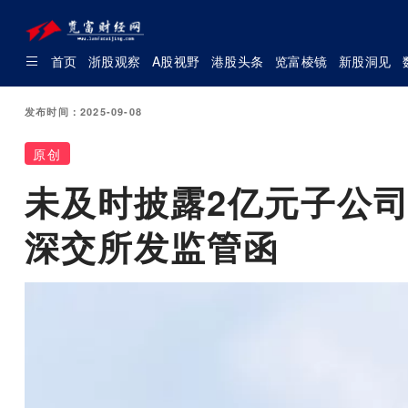
首页
浙股观察
A股视野
港股头条
览富棱镜
新股洞见
发布时间：2025-09-08
原创
未及时披露2亿元子公司
深交所发监管函