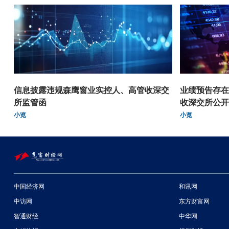
信息披露违规森鹰窗业实控人、高管收深交
业绩预告存在
所监管函
收深交所公开
小览
小览
中国经济网
和讯网
中访网
东方财富网
智通财经
中华网