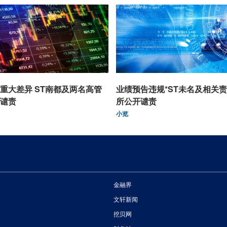
重大差异 ST南都及两名高管
业绩预告违规*ST未名及相关
谴责
所公开谴责
小览
金融界
文轩新闻
挖贝网