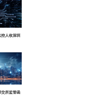
实控人收深圳
深交所监管函