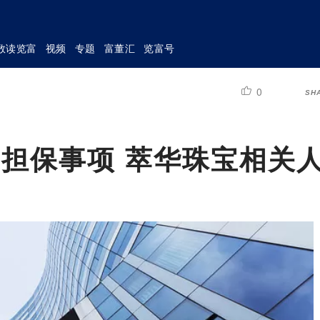
数读览富
视频
专题
富董汇
览富号
0
SH
担保事项 萃华珠宝相关