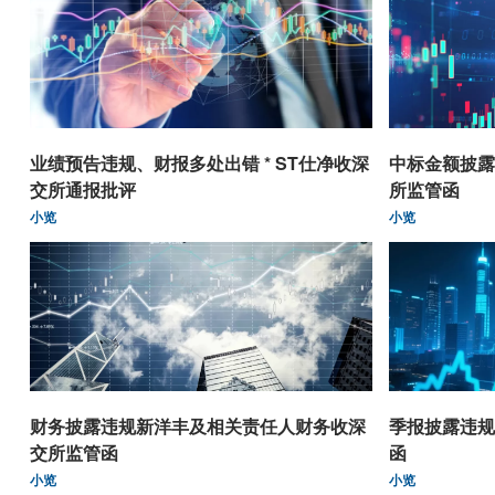
业绩预告违规、财报多处出错 * ST仕净收深
中标金额披露
交所通报批评
所监管函
小览
小览
财务披露违规新洋丰及相关责任人财务收深
季报披露违规
交所监管函
函
小览
小览