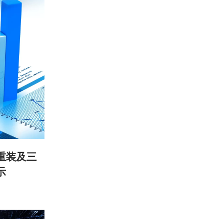
重装及三
示