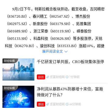
9月2日下午，特斯拉概念板块异动，截至收盘，吉冈精密
（836720.BJ）、春兴精工（002547.SZ）、博杰股份
（002975.SZ）、新泉股份（603179.SH）、拓普集团
（601689.SH）、浙江荣泰（603119.SH）、嵘泰股份
（605133.SH）、科森科技（603626.SH）等多股涨停，天铭
科技（836270.BJ）、骏创科技（833533.BJ）涨超10%，超捷
展开阅读全文

股份（301005.SZ）、泰德股份（831278.BJ）、先导智能
（300450.SZ）、五洲新春（603667.SH）等涨超7%。
财经纵横
千亿研发订单共振，CRO板块集体涨停
览富财经网
7分钟前
原创
财经纵横
净利润从暴跌43%到暴增十来倍，富瀚
微做对了什么？
览富财经网
44分钟前
原创