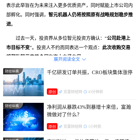
表示此举旨在为未来注入更多优质资产，同时赋能上市公司内
部孵化。同时强调，
智元机器人仍将按照原有战略规划稳步推
进
。
过去一天，投资界从多位智元投资方确认：“
公司赴港上
市目标不变
”。投资人不约而同表达一个观点：
此次收购交易
将帮助智元完善多层次资本市场布局
。
展开阅读全文

所谓“借壳上市”，似乎小看了智元。人形机器人第 一股即
财经纵横
千亿研发订单共振，CRO板块集体涨停
将要揭晓了。
览富财经网
43分钟前
原创
智元操刀一笔轰动并购案
财经纵横
净利润从暴跌43%到暴增十来倍，富瀚
藏着这些信息
微做对了什么？
回过头看，这一笔神奇并购案实在有太多值得细细咀嚼的
览富财经网
1小时前
原创
地方。