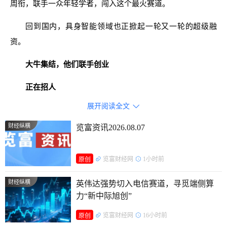
周衔，联手一众年轻学者，闯入这个最火赛道。
回到国内，具身智能领域也正掀起一轮又一轮的超级融
资。
大牛集结，他们联手创业
正在招人
展开阅读全文

创始人兼CEO周衔是位名副其实的学霸，出生于1994年。
18岁那年，他考入新加坡南洋理工大学机械工程系，并以最高
财经纵横
览富资讯2026.08.07
荣誉毕业。2017年，周衔进入卡内基梅隆大学攻读机器人博士
学位，师从Katerina Fragkiadaki教授。
览富财经网
1小时前
原创
Genesis AI的诞生要从2022年说起。机缘巧合之下，周衔
财经纵横
英伟达强势切入电信赛道，寻觅端侧算
来到MIT-IBM Watson AI Lab实习，与淦创教授进行合作，并
力“新中际旭创”
结识了日后创业伙伴许臻佳、王尊玄和乔怿凌。
览富财经网
16小时前
原创