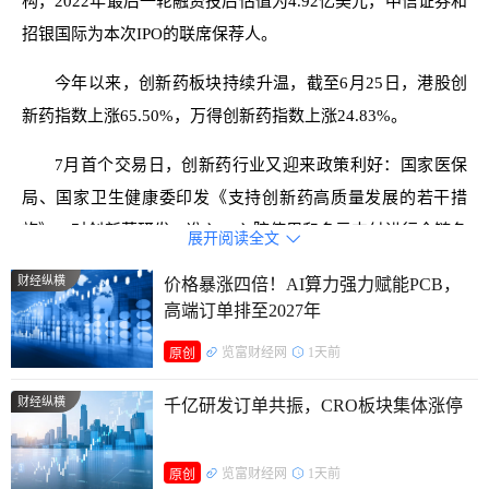
构，2022年最后一轮融资投后估值为4.92亿美元，中信证券和
招银国际为本次IPO的联席保荐人。
今年以来，创新药板块持续升温，截至6月25日，港股创
新药指数上涨65.50%，万得创新药指数上涨24.83%。
7月首个交易日，创新药行业又迎来政策利好：国家医保
局、国家卫生健康委印发《支持创新药高质量发展的若干措
施》，对创新药研发、准入、入院使用和多元支付进行全链条
展开阅读全文

支持，包括加大创新药研发支持力度、支持创新药进入基本医
财经纵横
价格暴涨四倍！AI算力强力赋能PCB，
保药品目录和商业健康保险创新药品目录等部分。
高端订单排至2027年
在行业景气度持续攀升的背景下，岸迈生物此次IPO上市
览富财经网
1天前
原创
有多少看点?
财经纵横
千亿研发订单共振，CRO板块集体涨停
对外授权收入超4亿 去年扭亏为盈
览富财经网
1天前
据招股书显示，岸迈生物是一家处于临床阶段的生物技术
原创