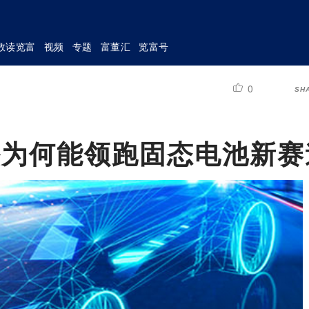
数读览富
视频
专题
富董汇
览富号
0
SH
份为何能领跑固态电池新赛