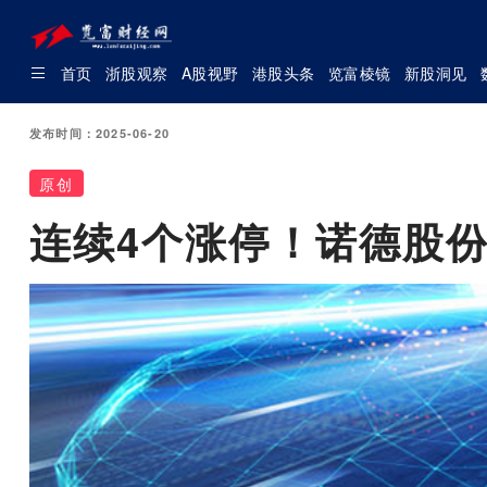
首页
浙股观察
A股视野
港股头条
览富棱镜
新股洞见
发布时间：2025-06-20
原创
连续4个涨停！诺德股