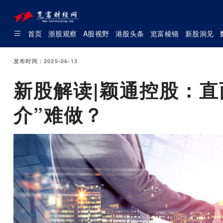
首页
浙股观察
A股视野
港股头条
览富棱镜
新股洞见
发布时间：2025-06-13
新股解读|颖通控股：直
介”难做？