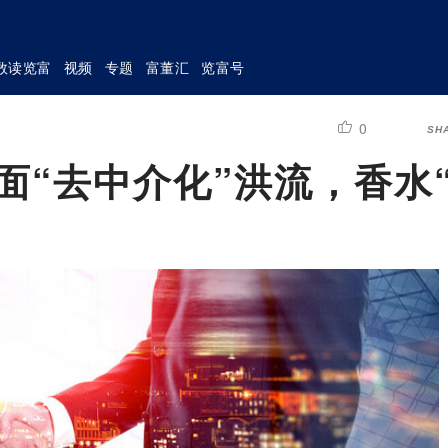
数读览富
视频
专题
富董汇
览富号
0
SH
面“去中介化”洪流，香水