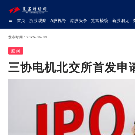
首页
浙股观察
A股视野
港股头条
览富棱镜
新股洞见
发布时间：2025-06-09
原创
三协电机北交所首发申