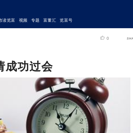
数读览富
视频
专题
富董汇
览富号
0
SH
请成功过会