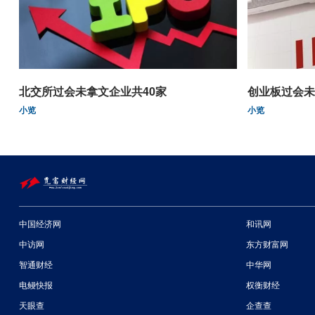
北交所过会未拿文企业共40家
创业板过会未
小览
小览
中国经济网
和讯网
中访网
东方财富网
智通财经
中华网
电鳗快报
权衡财经
天眼查
企查查