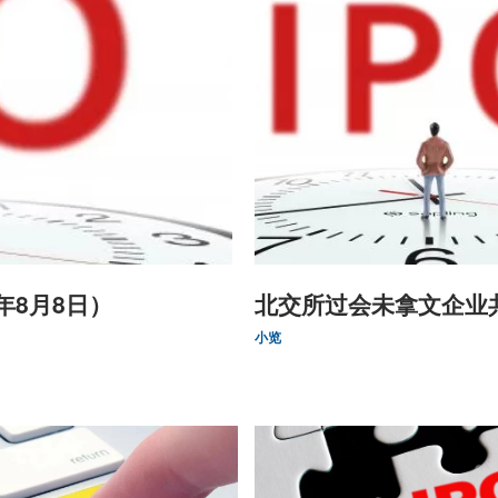
年8月8日）
北交所过会未拿文企业共
小览