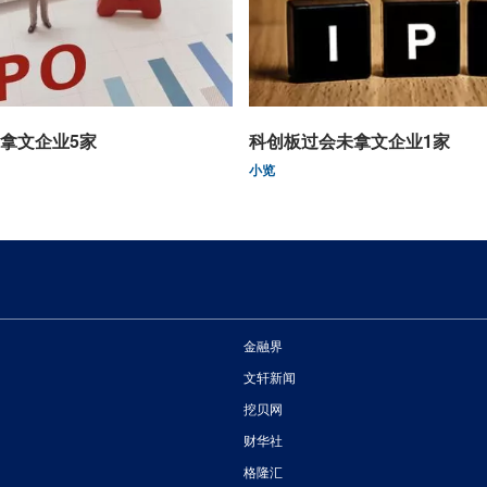
拿文企业5家
科创板过会未拿文企业1家
小览
金融界
文轩新闻
挖贝网
财华社
格隆汇