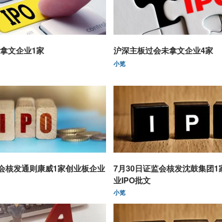
拿文企业1家
沪深主板过会未拿文企业4家
小览
监会核发通则康威1家创业板企业
7月30日证监会核发沈鼓集团
业IPO批文
小览