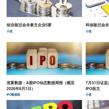
创业板过会未拿文企业5家
科创板过会未
小览
小览
览富数据：A股IPO动态数据周报（截至
7月31日证
2026年8月1日）
IPO批文
IPO数据组
小览