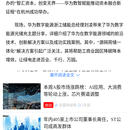
办的“智汇资本，创变无界——华为数智赋能推动资本融合新
征程”在杭州成功举办。
现场，华为数字能源浙江储能总经理刘凌带来了华为数字
能源光储充主题分享，详细介绍了华为在数字能源领域的前沿
技术、创新解决方案以及成功实践案例。其中，“源网荷储一
体化”解决方案引起广泛关注，其将帮助工商业园区降碳降本
增效，让绿电走进百业、千行、万园。
“从全球来看，我们认为未来有两个趋势是确定性的，一
展开阅读全文

个是智能化，还有一个就是低碳化，驱动着能源和信息技术产
本周A股市场涨跌榜：AI应用、大消费
业走向融合。”刘凌分享道。
等轮动上涨，芯片赛道调整
随着光伏、储能、电动车、AI数据中心等迅猛发展，数字
览富财经网
5天前
原创
能源产业进入创新活跃期，技术、场景、产业加速融合创新，
年内405家上市公司董事长离任，ST公
已成为推动产业高质量发展的核心引擎。
司成高发群体