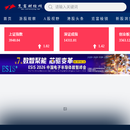

请输入关键词
首页
浙股观察
A股视野
港股头条
览富棱镜
新股洞
上证指数
深证成指
创业板
3940.04
14311.01
3563.1
1.02
1.42
