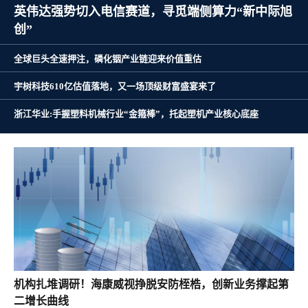
英伟达强势切入电信赛道，寻觅端侧算力“新中际旭
创”
全球巨头全速押注，磷化铟产业链迎来价值重估
宇树科技610亿估值落地，又一场顶级财富盛宴来了
浙江华业:手握塑料机械行业“金箍棒”，托起塑机产业核心底座
机构扎堆调研！海康威视挣脱安防桎梏，创新业务撑起第
二增长曲线