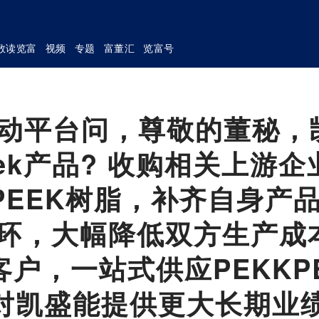
数读览富
视频
专题
富董汇
览富号
互动平台问，尊敬的董秘，
ek产品? 收购相关上游企
产PEEK树脂，补齐自身产
循环，大幅降低双方生产成
户，一站式供应PEKKP
 对凯盛能提供更大长期业