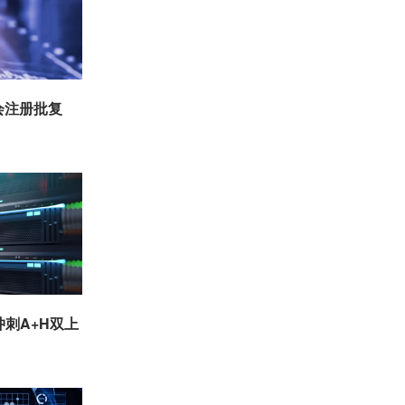
会注册批复
冲刺A+H双上