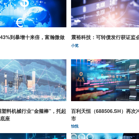
43%到暴增十来倍，富瀚微做
震裕科技：可转债发行获证监
小览
握塑料机械行业“金箍棒”，托起
百利天恒（688506.SH）再次
底座
市
怡悦