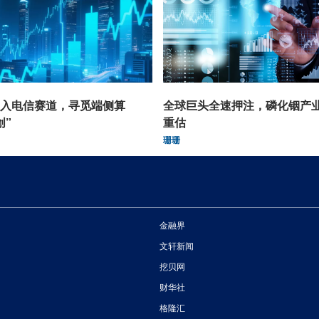
入电信赛道，寻觅端侧算
全球巨头全速押注，磷化铟产
创”
重估
珊珊
金融界
文轩新闻
挖贝网
财华社
格隆汇