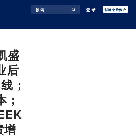
登录
搜 索
创建免费账户
凯盛
业后
品线；
本；
EEK
绩增