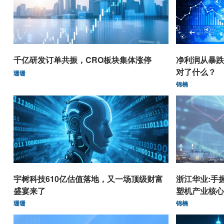
千亿研发订单共振，CRO板块集体涨停
净利润从暴跌
对了什么？
珊珊
锦楠
宇树科技610亿估值落地，又一场顶级财富
浙江华业:手
盛宴来了
塑机产业核心
珊珊
锦楠