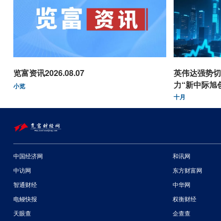
览富资讯2026.08.07
英伟达强势切
力“新中际旭
小览
十月
中国经济网
和讯网
中访网
东方财富网
智通财经
中华网
电鳗快报
权衡财经
天眼查
企查查