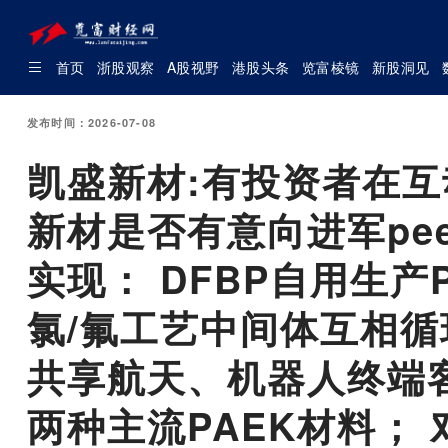
首页
浙股观察
A股视野
港股头条
览富棱镜
新股洞见
发布时间：2026-07-08
凯盛新材:有投资者在
新材是否有意向进军pe
实现： DFBP自用生
氯/氟工艺中间体互相
共享航天、机器人终端客
两种主流PAEK材料；