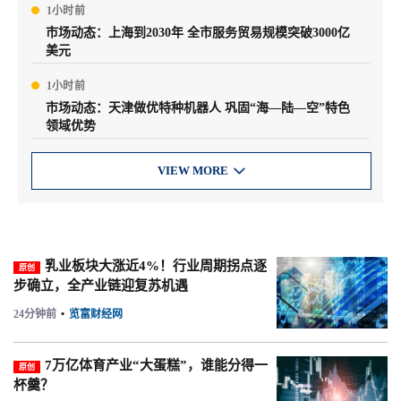
1小时前
市场动态：上海到2030年 全市服务贸易规模突破3000亿
美元
1小时前
市场动态：天津做优特种机器人 巩固“海—陆—空”特色
领域优势
VIEW MORE

乳业板块大涨近4%！行业周期拐点逐
原创
步确立，全产业链迎复苏机遇
24分钟前
•
览富财经网
7万亿体育产业“大蛋糕”，谁能分得一
原创
杯羹？