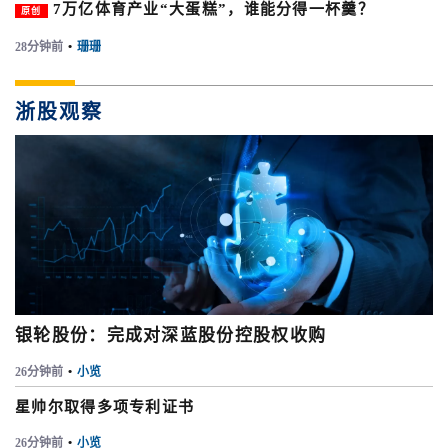
7万亿体育产业“大蛋糕”，谁能分得一杯羹？
原创
28分钟前
•
珊珊
浙股观察
银轮股份：完成对深蓝股份控股权收购
26分钟前
•
小览
星帅尔取得多项专利证书
26分钟前
•
小览