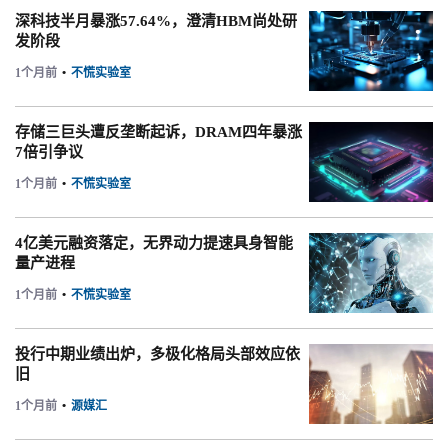
深科技半月暴涨57.64%，澄清HBM尚处研
发阶段
1个月前
•
不慌实验室
存储三巨头遭反垄断起诉，DRAM四年暴涨
7倍引争议
1个月前
•
不慌实验室
4亿美元融资落定，无界动力提速具身智能
量产进程
1个月前
•
不慌实验室
投行中期业绩出炉，多极化格局头部效应依
旧
1个月前
•
源媒汇