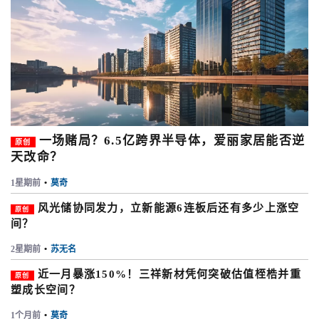
一场赌局？6.5亿跨界半导体，爱丽家居能否逆
原创
天改命？
1星期前
•
莫奇
风光储协同发力，立新能源6连板后还有多少上涨空
原创
间？
2星期前
•
苏无名
近一月暴涨150%！三祥新材凭何突破估值桎梏并重
原创
塑成长空间？
1个月前
•
莫奇