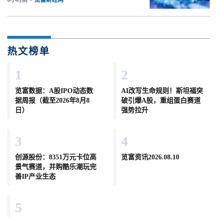
6小时前
•
览富财经网
热文榜单
1
2
览富数据：A股IPO动态数
AI改写生命规则！斯坦福突
据周报（截至2026年8月8
破引爆A股，重组蛋白赛道
日）
强势拉升
3
4
创源股份：8351万元卡位高
览富资讯2026.08.10
景气赛道，并购酷乐潮玩完
善IP产业生态
5