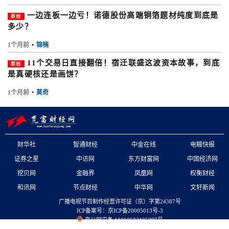
一边连板一边亏！诺德股份高端铜箔题材纯度到底是
原创
多少？
1个月前
•
锦楠
11个交易日直接翻倍！宿迁联盛这波资本故事，到底
原创
是真硬核还是画饼？
1个月前
•
莫奇
财华社
智通财经
中金在线
电鳗快报
证券之星
中访网
东方财富网
中国经济网
挖贝网
金融界
凤凰网
权衡财经
和讯网
节点财经
中华网
文轩新闻
广播电视节目制作经营许可证（京）字第24387号
ICP备案号：京ICP备20005013号-3
京公网安备 11010602105097号