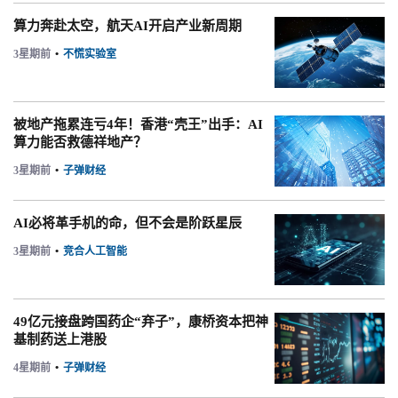
算力奔赴太空，航天AI开启产业新周期
3星期前
•
不慌实验室
被地产拖累连亏4年！香港“壳王”出手：AI
算力能否救德祥地产？
3星期前
•
子弹财经
AI必将革手机的命，但不会是阶跃星辰
3星期前
•
竞合人工智能
49亿元接盘跨国药企“弃子”，康桥资本把神
基制药送上港股
4星期前
•
子弹财经