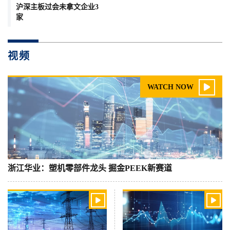
沪深主板过会未拿文企业3
家
视频

WATCH NOW
浙江华业：塑机零部件龙头 掘金PEEK新赛道

