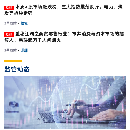
本周A股市场涨跌榜：三大指数震荡反弹，电力、煤
原创
炭等板块走强
2星期前
•
扶摇
董秘江湖之商贸零售行业：市井消费与资本市场的摆
原创
渡人，串联起万千人间烟火
2星期前
•
珊珊
监管动态