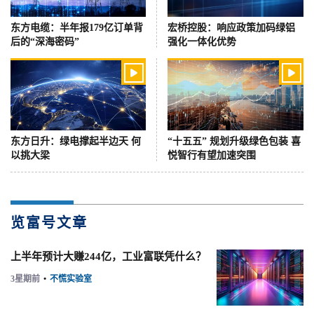
东方电缆：半年报179亿订单背
宏桥控股：响应政策加码绿铝
后的“深海密码”
强化一体化优势


东方日升：绿电撑起半边天 何
“十五五” 规划升级绿色包装 喜
以挑大梁
悦智行有望加速突围
览富号文章
上半年预计大赚244亿，工业富联凭什么？
3星期前
•
不慌实验室