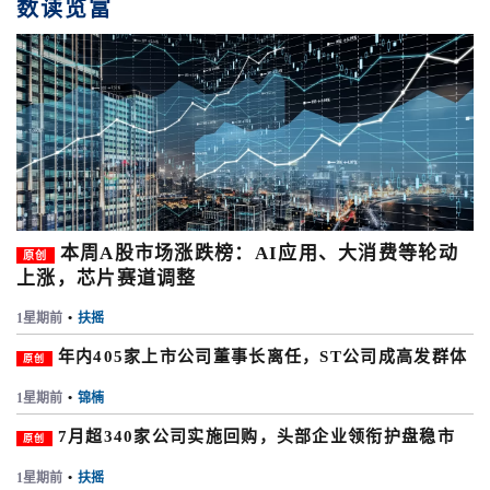
数读览富
本周A股市场涨跌榜：AI应用、大消费等轮动
原创
上涨，芯片赛道调整
1星期前
•
扶摇
年内405家上市公司董事长离任，ST公司成高发群体
原创
1星期前
•
锦楠
7月超340家公司实施回购，头部企业领衔护盘稳市
原创
1星期前
•
扶摇