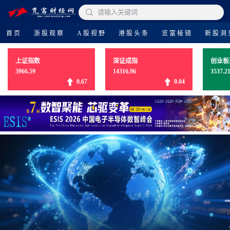

请输入关键词
首页
浙股观察
A股视野
港股头条
览富棱镜
新股洞
上证指数
深证成指
创业板
3966.59
14316.96
3537.2
0.67
0.04
