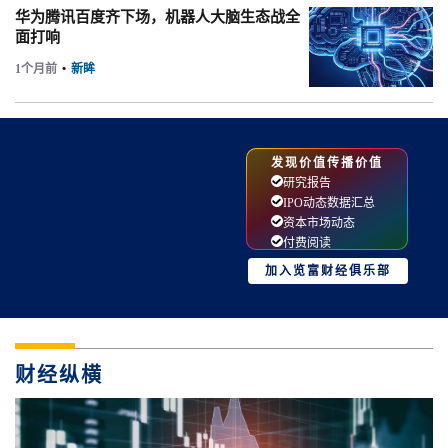
华为腾讯百度齐下场，机器人大脑生态战全
面打响
1个月前
•
新眸
发现价值传播价值
研究报告
IPO动态数据汇总
资本市场动态
付费阅读
加入览富财经俱乐部
财经纵横