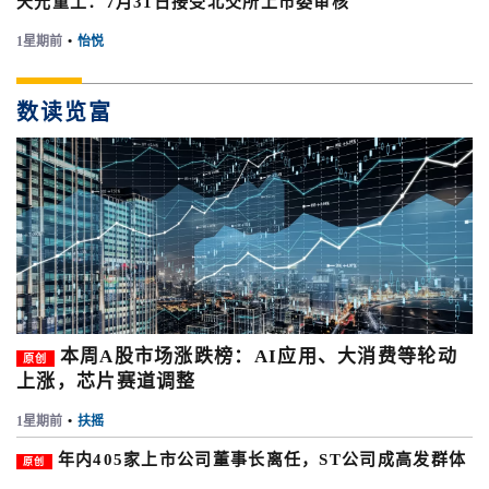
天元重工：7月31日接受北交所上市委审核
1星期前
•
怡悦
数读览富
本周A股市场涨跌榜：AI应用、大消费等轮动
原创
上涨，芯片赛道调整
1星期前
•
扶摇
年内405家上市公司董事长离任，ST公司成高发群体
原创