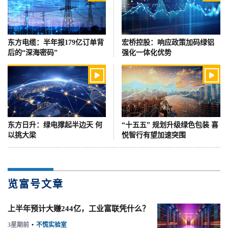
东方电缆：半年报179亿订单背
宏桥控股：响应政策加码绿铝
后的“深海密码”
强化一体化优势


东方日升：绿电撑起半边天 何
“十五五” 规划升级绿色包装 喜
以挑大梁
悦智行有望加速突围
览富号文章
上半年预计大赚244亿，工业富联凭什么？
3星期前
•
不慌实验室