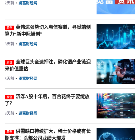
2天前
•
览富财经网
英伟达强势切入电信赛道，寻觅端侧
原创
算力“新中际旭创”
3天前
•
览富财经网
全球巨头全速押注，磷化铟产业链迎
原创
来价值重估
3天前
•
览富财经网
沉浮A股十年后，百合花终于要绽放
原创
了？
3天前
•
览富财经网
供需缺口持续扩大，稀土价格或有长
原创
期支撑！头部公司业绩大爆发