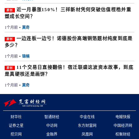
近一月暴涨150%！三祥新材凭何突破估值桎梏并重
原创
塑成长空间？
1个月前
•
莫奇
一边连板一边亏！诺德股份高端铜箔题材纯度到底是
原创
多少？
1个月前
•
锦楠
11个交易日直接翻倍！宿迁联盛这波资本故事，到底
原创
是真硬核还是画饼？
1个月前
•
莫奇
财华社
智通财经
中金在线
电鳗快报
证券之星
中访网
东方财富网
中国经济网
挖贝网
金融界
凤凰网
权衡财经