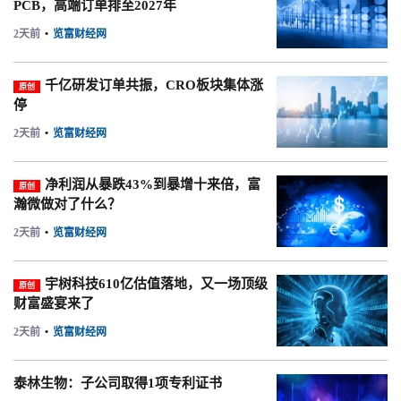
PCB，高端订单排至2027年
2天前
•
览富财经网
千亿研发订单共振，CRO板块集体涨
原创
停
2天前
•
览富财经网
净利润从暴跌43%到暴增十来倍，富
原创
瀚微做对了什么？
2天前
•
览富财经网
宇树科技610亿估值落地，又一场顶级
原创
财富盛宴来了
2天前
•
览富财经网
泰林生物：子公司取得1项专利证书