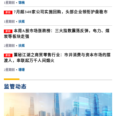
1星期前
•
锦楠
7月超340家公司实施回购，头部企业领衔护盘稳市
原创
1星期前
•
扶摇
本周A股市场涨跌榜：三大指数震荡反弹，电力、煤
原创
炭等板块走强
2星期前
•
扶摇
董秘江湖之商贸零售行业：市井消费与资本市场的摆
原创
渡人，串联起万千人间烟火
2星期前
•
珊珊
监管动态