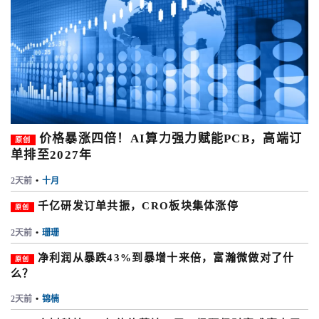
价格暴涨四倍！AI算力强力赋能PCB，高端订
原创
单排至2027年
2天前
•
十月
千亿研发订单共振，CRO板块集体涨停
原创
2天前
•
珊珊
净利润从暴跌43%到暴增十来倍，富瀚微做对了什
原创
么？
2天前
•
锦楠