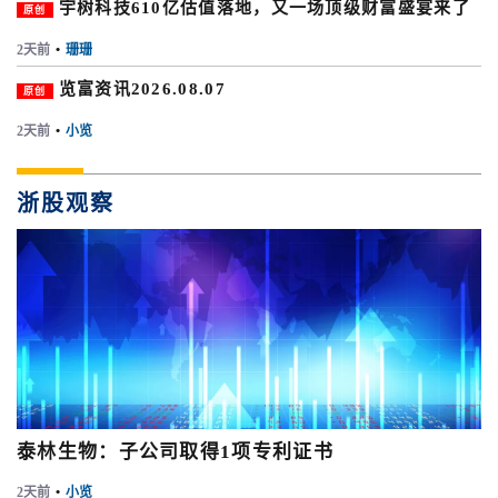
宇树科技610亿估值落地，又一场顶级财富盛宴来了
原创
2天前
•
珊珊
览富资讯2026.08.07
原创
2天前
•
小览
浙股观察
泰林生物：子公司取得1项专利证书
2天前
•
小览