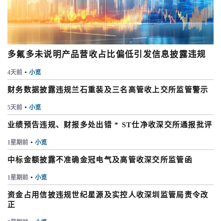
多氟多未说明产品营收占比偏低引发信息披露违规
4天前
•
小览
财务数据披露违规兰石重装及三名高管收上交所监管警示
5天前
•
小览
业绩预告违规、财报多处出错 * ST仕净收深交所通报批评
1星期前
•
小览
中标金额披露不准确金冠电气及高管收深交所监管函
1星期前
•
小览
资金占用信披违规世纪星源及实控人收深圳监管局责令改
正