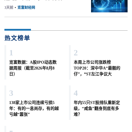
3天前
•
览富财经网
热文榜单
1
2
览富数据：A股IPO动态数
本周上市公司涨跌榜
据周报（截至2026年8月8
TOP20：深中华A“最靓的
日）
仔”，*ST左江争议大
3
4
138家上市公司连续亏损5
年内55只ST股排队重新定
年：有的一息尚存，有的越
级，“咸鱼”翻身到底有多
亏越“嚣张”
难？