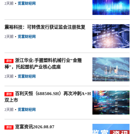
2天前
•
览富财经网
震裕科技：可转债发行获证监会注册批复
2天前
•
览富财经网
浙江华业:手握塑料机械行业“金箍
原创
棒”，托起塑机产业核心底座
2天前
•
览富财经网
百利天恒（688506.SH）再次冲刺A+H
原创
双上市
2天前
•
览富财经网
览富资讯2026.08.07
原创