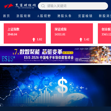

请输入关键词
首页
浙股观察
A股视野
港股头条
览富棱镜
新股洞
上证指数
深证成指
创业板
3940.04
14311.01
3563.1
1.02
1.42