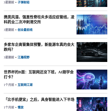
3星期前
•
子弹财经
携类风湿、强直性脊柱炎多适应症管线，凌
科药业二次冲刺港交所
3星期前
•
创业最前线
多家车企高管集体预警，新能源车真的会大
跌吗？
3星期前
•
江瀚视野
世界杯的B面：互联网还没下班，AI刚学会
打卡？
1个月前
•
互联网江湖
「比手机便宜」之后，具身智能进入下半场
1个月前
•
慢放