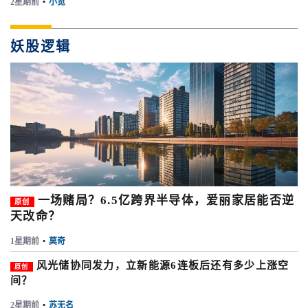
2星期前
•
小览
妖股逻辑
一场赌局？6.5亿跨界半导体，爱丽家居能否逆
原创
天改命？
1星期前
•
莫奇
风光储协同发力，立新能源6连板后还有多少上涨空
原创
间？
2星期前
•
苏无名