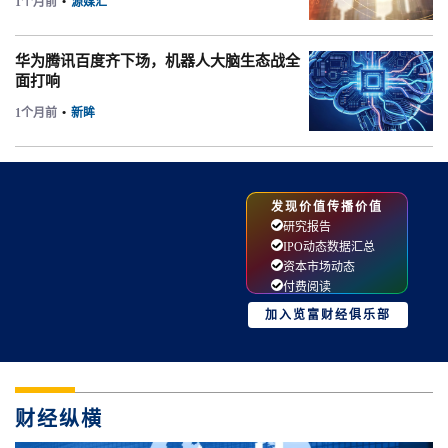
1个月前
•
源媒汇
华为腾讯百度齐下场，机器人大脑生态战全
面打响
1个月前
•
新眸
发现价值传播价值
研究报告
IPO动态数据汇总
资本市场动态
付费阅读
加入览富财经俱乐部
财经纵横