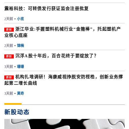
震裕科技：可转债发行获证监会注册批复
2天前
•
小览
浙江华业:手握塑料机械行业“金箍棒”，托起塑机产
原创
业核心底座
2天前
•
锦楠
沉浮A股十年后，百合花终于要绽放了？
原创
3天前
•
珊珊
机构扎堆调研！海康威视挣脱安防桎梏，创新业务撑
原创
起第二增长曲线
3天前
•
莫奇
新股动态