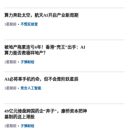
算力奔赴太空，航天AI开启产业新周期
3星期前
•
不慌实验室
被地产拖累连亏4年！香港“壳王”出手：AI
算力能否救德祥地产？
3星期前
•
子弹财经
AI必将革手机的命，但不会是阶跃星辰
3星期前
•
竞合人工智能
49亿元接盘跨国药企“弃子”，康桥资本把神
基制药送上港股
3星期前
•
子弹财经