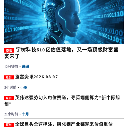
宇树科技610亿估值落地，又一场顶级财富盛
原创
宴来了
12分钟前
•
珊珊
览富资讯2026.08.07
原创
5小时前
•
小览
英伟达强势切入电信赛道，寻觅端侧算力“新中际旭
原创
创”
21小时前
•
十月
全球巨头全速押注，磷化铟产业链迎来价值重估
原创