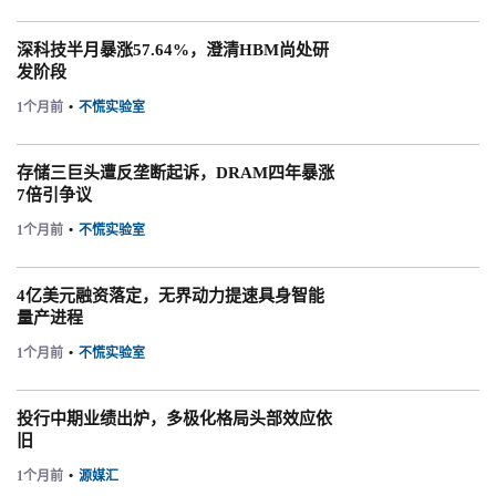
深科技半月暴涨57.64%，澄清HBM尚处研
发阶段
1个月前
•
不慌实验室
存储三巨头遭反垄断起诉，DRAM四年暴涨
7倍引争议
1个月前
•
不慌实验室
4亿美元融资落定，无界动力提速具身智能
量产进程
1个月前
•
不慌实验室
投行中期业绩出炉，多极化格局头部效应依
旧
1个月前
•
源媒汇