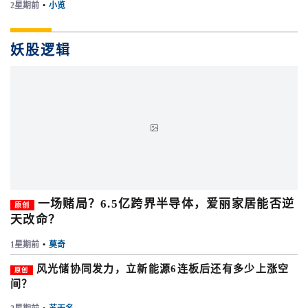
2星期前
•
小览
妖股逻辑

一场赌局？6.5亿跨界半导体，爱丽家居能否逆
原创
天改命？
1星期前
•
莫奇
风光储协同发力，立新能源6连板后还有多少上涨空
原创
间？