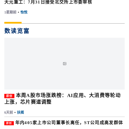
天元重工：7月31日接受北交所上市委审核
1星期前
•
怡悦
数读览富

本周A股市场涨跌榜：AI应用、大消费等轮动
原创
上涨，芯片赛道调整
6天前
•
扶摇
年内405家上市公司董事长离任，ST公司成高发群体
原创