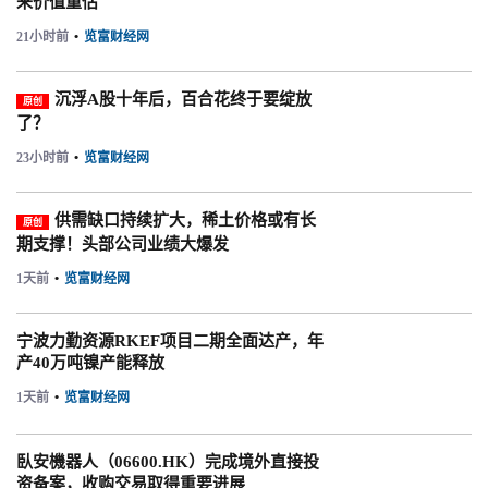
来价值重估
21小时前
•
览富财经网
沉浮A股十年后，百合花终于要绽放
原创
了？
23小时前
•
览富财经网
供需缺口持续扩大，稀土价格或有长
原创
期支撑！头部公司业绩大爆发
1天前
•
览富财经网
宁波力勤资源RKEF项目二期全面达产，年
产40万吨镍产能释放
1天前
•
览富财经网
臥安機器人（06600.HK）完成境外直接投
资备案，收购交易取得重要进展