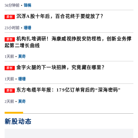
56分钟前
•
锦楠
沉浮A股十年后，百合花终于要绽放了？
原创
23小时前
•
珊珊
机构扎堆调研！海康威视挣脱安防桎梏，创新业务撑
原创
起第二增长曲线
1天前
•
莫奇
金字火腿的下一块招牌，究竟藏在哪里？
原创
1天前
•
珊珊
东方电缆半年报：179亿订单背后的“深海密码”
原创
2天前
•
莫奇
新股动态