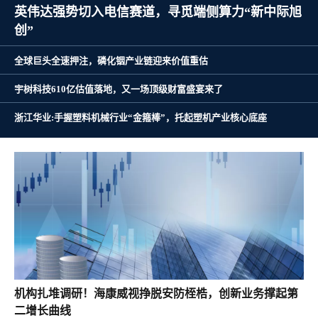
浙江华业:手握塑料机械行业“金箍棒”，托起塑机产
业核心底座
英伟达强势切入电信赛道，寻觅端侧算力“新中际旭创”
全球巨头全速押注，磷化铟产业链迎来价值重估
宇树科技610亿估值落地，又一场顶级财富盛宴来了
机构扎堆调研！海康威视挣脱安防桎梏，创新业务撑起第
二增长曲线