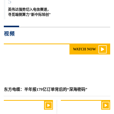
5
英伟达强势切入电信赛道，
寻觅端侧算力“新中际旭创”
视频

WATCH NOW
东方电缆：半年报179亿订单背后的“深海密码”

