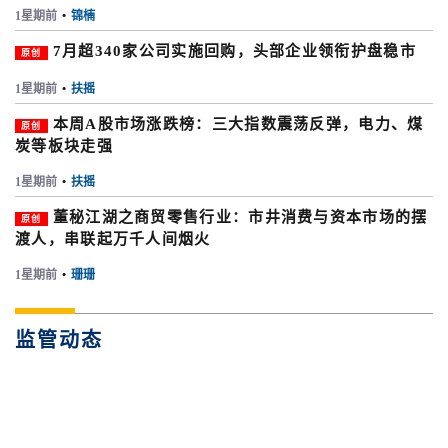
1星期前
•
锦楠
7月超340家公司实施回购，头部企业领衔护盘稳市
原创
1星期前
•
扶摇
本周A股市场涨跌榜：三大指数震荡反弹，电力、煤
原创
炭等板块走强
1星期前
•
扶摇
董秘江湖之商贸零售行业：市井消费与资本市场的摆
原创
渡人，串联起万千人间烟火
1星期前
•
珊珊
监管动态