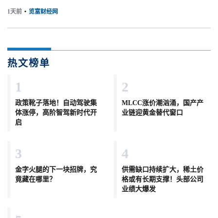
1天前
•
览富财经网
热文榜单
1
2
政策靴子落地！自动驾驶集
MLCC涨价潮汹涌，国产产
体涨停，高阶智驾新时代开
业链迎黄金替代窗口
启
3
4
金字火腿的下一块招牌，究
供需缺口持续扩大，稀土价
竟藏在哪里？
格或有长期支撑！头部公司
业绩大爆发