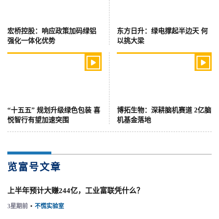
宏桥控股：响应政策加码绿铝
东方日升：绿电撑起半边天 何
强化一体化优势
以挑大梁


“十五五” 规划升级绿色包装 喜
博拓生物：深耕脑机赛道 2亿脑
悦智行有望加速突围
机基金落地
览富号文章
上半年预计大赚244亿，工业富联凭什么？
3星期前
•
不慌实验室