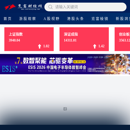

请输入关键词
首页
浙股观察
A股视野
港股头条
览富棱镜
新股洞
上证指数
深证成指
创业板
3940.04
14311.01
3563.1
1.02
1.42
