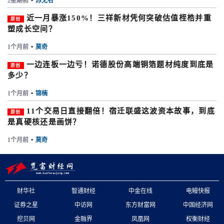
2星期前
•
苏无名
近一月暴涨150%！三祥新材凭何突破估值桎梏并重
原创
塑成长空间？
1个月前
•
莫奇
一边连板一边亏！诺德股份高端铜箔题材纯度到底是
原创
多少？
1个月前
•
锦楠
11个交易日直接翻倍！宿迁联盛这波资本故事，到底
原创
是真硬核还是画饼？
1个月前
•
莫奇
财华社
智通财经
中金在线
电鳗快报
证券之星
中访网
东方财富网
中国经济网
挖贝网
金融界
凤凰网
权衡财经