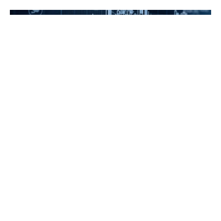
ST美克：铜缆换松木，“高端家居第一股”走到十字路口
快讯
7X24h
3小时前
利好：奥来德(688378.SH)全资子公司中标约4728万元
AMOLED生产线升级项目
3小时前
市场动态：兴发集团(600141.SH)拟向特定对象发行A股
股票 募集资金不超过30亿元