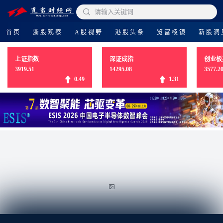

请输入关键词
首页
浙股观察
A股视野
港股头条
览富棱镜
新股洞
上证指数
深证成指
创业板
3919.51
14295.08
3577.2
0.49
1.31
