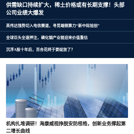
供需缺口持续扩大，稀土价格或有长期支撑！头部
公司业绩大爆发
英伟达强势切入电信赛道，寻觅端侧算力“新中际旭创”
全球巨头全速押注，磷化铟产业链迎来价值重估
沉浮A股十年后，百合花终于要绽放了？
机构扎堆调研！海康威视挣脱安防桎梏，创新业务撑起第
二增长曲线