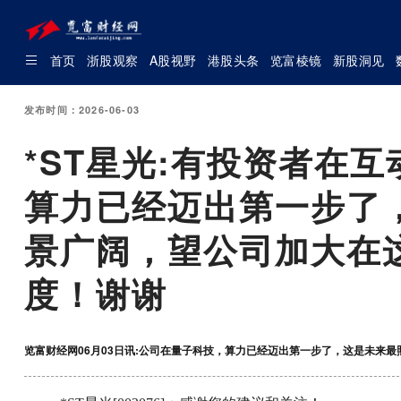
首页
浙股观察
A股视野
港股头条
览富棱镜
新股洞见
发布时间：2026-06-03
*ST星光:有投资者在
算力已经迈出第一步了
景广阔，望公司加大在
度！谢谢
览富财经网06月03日讯:公司在量子科技，算力已经迈出第一步了，这是未来