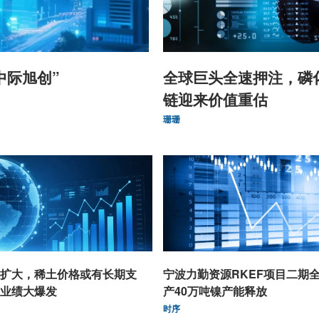
中际旭创”
全球巨头全速押注，磷
链迎来价值重估
珊珊
扩大，稀土价格或有长期支
宁波力勤资源RKEF项目二期
业绩大爆发
产40万吨镍产能释放
时序