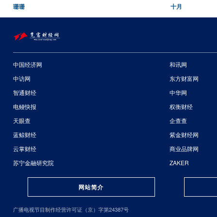
珊珊
十月
中国经济网
和讯网
中访网
东方财富网
智通财经
中华网
电鳗快报
权衡财经
天眼查
企查查
蓝鲸财经
紫金财经网
云掌财经
商业品牌网
苏宁金融研究院
ZAKER
网站简介
广播电视节目制作经营许可证（京）字第24387号