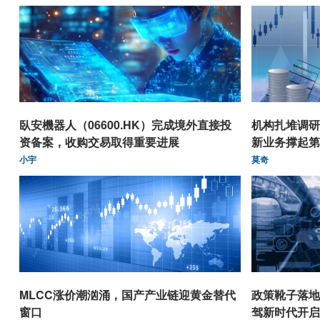
臥安機器人（06600.HK）完成境外直接投
机构扎堆调研
资备案，收购交易取得重要进展
新业务撑起第
小宇
莫奇
MLCC涨价潮汹涌，国产产业链迎黄金替代
政策靴子落地
窗口
驾新时代开启