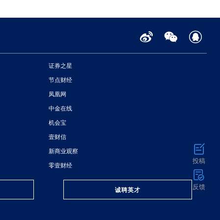
证券之星
节点财经
凤凰网
中金在线
机会宝
壹财信
新商业观察
投稿
零壹财经
反馈
诚聘英才