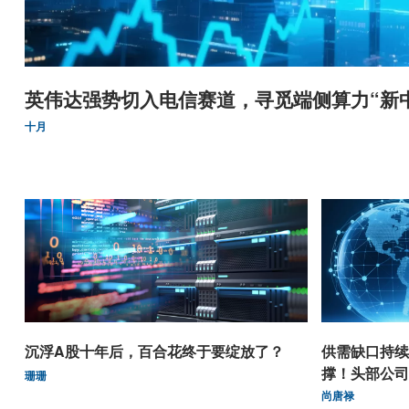
英伟达强势切入电信赛道，寻觅端侧算力“新
十月
沉浮A股十年后，百合花终于要绽放了？
供需缺口持续
撑！头部公司
珊珊
尚唐禄