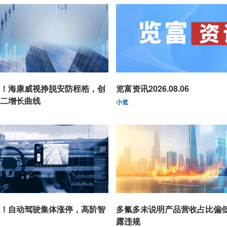
！海康威视挣脱安防桎梏，创
览富资讯2026.08.06
二增长曲线
小览
！自动驾驶集体涨停，高阶智
多氟多未说明产品营收占比偏
露违规