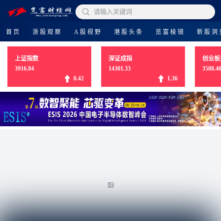

请输入关键词
首页
浙股观察
A股视野
港股头条
览富棱镜
新股洞
上证指数
深证成指
创业板
3916.84
14301.33
3588.4
0.42
1.36