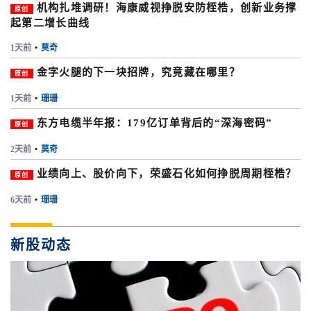
机构扎堆调研！海康威视挣脱安防桎梏，创新业务撑
原创
起第二增长曲线
1天前
•
莫奇
金字火腿的下一块招牌，究竟藏在哪里？
原创
1天前
•
珊珊
东方电缆半年报：179亿订单背后的“深海密码”
原创
2天前
•
莫奇
业绩向上、股价向下，荣盛石化如何挣脱周期桎梏？
原创
6天前
•
珊珊
新股动态