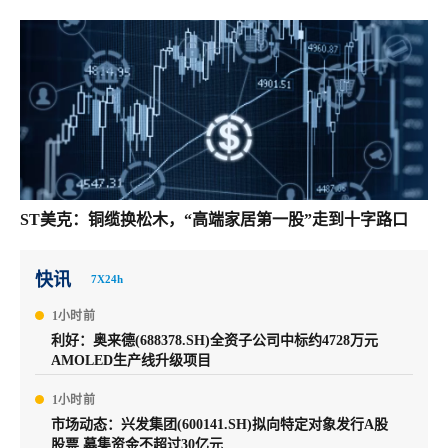
ST美克：铜缆换松木，“高端家居第一股”走到十字路口
快讯
7X24h
1小时前
利好：奥来德(688378.SH)全资子公司中标约4728万元
AMOLED生产线升级项目
1小时前
市场动态：兴发集团(600141.SH)拟向特定对象发行A股
股票 募集资金不超过30亿元