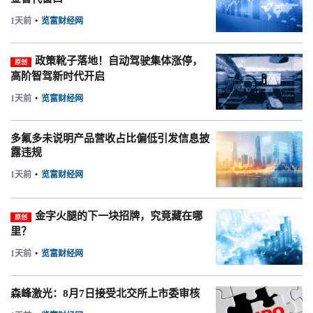
1天前
•
览富财经网
政策靴子落地！自动驾驶集体涨停，
原创
高阶智驾新时代开启
1天前
•
览富财经网
多氟多未说明产品营收占比偏低引发信息披
露违规
1天前
•
览富财经网
金字火腿的下一块招牌，究竟藏在哪
原创
里？
1天前
•
览富财经网
森峰激光：8月7日接受北交所上市委审核