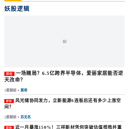
妖股逻辑
一场赌局？6.5亿跨界半导体，爱丽家居能否逆
原创
天改命？
1星期前
•
莫奇
风光储协同发力，立新能源6连板后还有多少上涨空
原创
间？
2星期前
•
苏无名
近一月暴涨150%！三祥新材凭何突破估值桎梏并重
原创