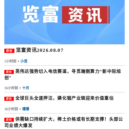
览富资讯2026.08.07
原创
1小时前
•
小览
英伟达强势切入电信赛道，寻觅端侧算力“新中际旭
原创
创”
16小时前
•
十月
全球巨头全速押注，磷化铟产业链迎来价值重估
原创
16小时前
•
珊珊
供需缺口持续扩大，稀土价格或有长期支撑！头部公
原创
司业绩大爆发