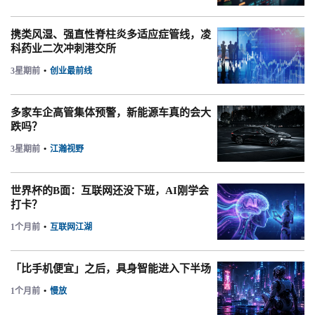
携类风湿、强直性脊柱炎多适应症管线，凌
科药业二次冲刺港交所
3星期前
•
创业最前线
多家车企高管集体预警，新能源车真的会大
跌吗？
3星期前
•
江瀚视野
世界杯的B面：互联网还没下班，AI刚学会
打卡？
1个月前
•
互联网江湖
「比手机便宜」之后，具身智能进入下半场
1个月前
•
慢放