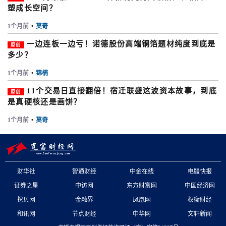
塑成长空间？
1个月前
•
莫奇
一边连板一边亏！诺德股份高端铜箔题材纯度到底是
原创
多少？
1个月前
•
锦楠
11个交易日直接翻倍！宿迁联盛这波资本故事，到底
原创
是真硬核还是画饼？
1个月前
•
莫奇
财华社
智通财经
中金在线
电鳗快报
证券之星
中访网
东方财富网
中国经济网
挖贝网
金融界
凤凰网
权衡财经
和讯网
节点财经
中华网
文轩新闻