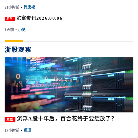
21小时前
•
尚唐禄
览富资讯2026.08.06
原创
1天前
•
小览
浙股观察
沉浮A股十年后，百合花终于要绽放了？
原创
18小时前
•
珊珊