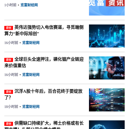
1小时前
•
览富财经网
英伟达强势切入电信赛道，寻觅端侧
原创
算力“新中际旭创”
16小时前
•
览富财经网
全球巨头全速押注，磷化铟产业链迎
原创
来价值重估
16小时前
•
览富财经网
沉浮A股十年后，百合花终于要绽放
原创
了？
18小时前
•
览富财经网
供需缺口持续扩大，稀土价格或有长
原创