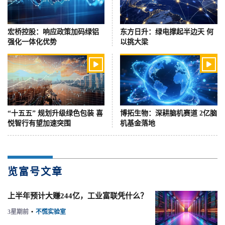
宏桥控股：响应政策加码绿铝
东方日升：绿电撑起半边天 何
强化一体化优势
以挑大梁


“十五五” 规划升级绿色包装 喜
博拓生物：深耕脑机赛道 2亿脑
悦智行有望加速突围
机基金落地
览富号文章
上半年预计大赚244亿，工业富联凭什么？
3星期前
•
不慌实验室