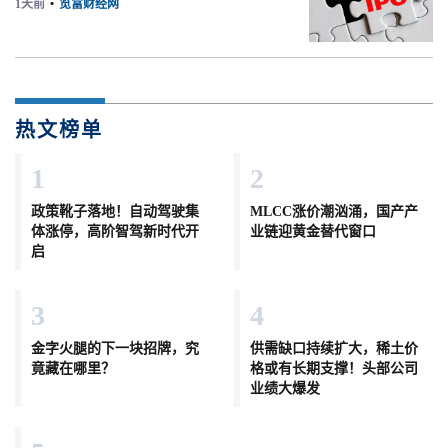
1天前
•
览富财经网
热文榜单
1
2
政策靴子落地！自动驾驶集
MLCC涨价潮汹涌，国产产
体涨停，高阶智驾新时代开
业链迎黄金替代窗口
启
3
4
金字火腿的下一块招牌，究
供需缺口持续扩大，稀土价
竟藏在哪里？
格或有长期支撑！头部公司
业绩大爆发