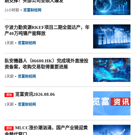
期支撑！头部公司业绩大爆发
21小时前
•
览富财经网
宁波力勤资源RKEF项目二期全面达产，年
产40万吨镍产能释放
1天前
•
览富财经网
臥安機器人（06600.HK）完成境外直接投
资备案，收购交易取得重要进展
1天前
•
览富财经网
览富资讯2026.08.06
原创
1天前
•
览富财经网
MLCC涨价潮汹涌，国产产业链迎黄
原创
金替代窗口