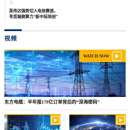
5
英伟达强势切入电信赛道，
寻觅端侧算力“新中际旭创”
视频

WATCH NOW
东方电缆：半年报179亿订单背后的“深海密码”

