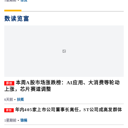
1星期前
•
怡悦
数读览富
本周A股市场涨跌榜：AI应用、大消费等轮动
原创
上涨，芯片赛道调整
6天前
•
扶摇
年内405家上市公司董事长离任，ST公司成高发群体
原创
1星期前
•
锦楠