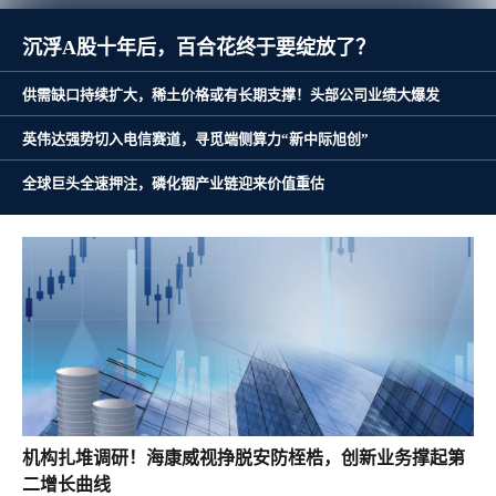
沉浮A股十年后，百合花终于要绽放了？
供需缺口持续扩大，稀土价格或有长期支撑！头部公司业绩大爆发
英伟达强势切入电信赛道，寻觅端侧算力“新中际旭创”
全球巨头全速押注，磷化铟产业链迎来价值重估
机构扎堆调研！海康威视挣脱安防桎梏，创新业务撑起第
二增长曲线