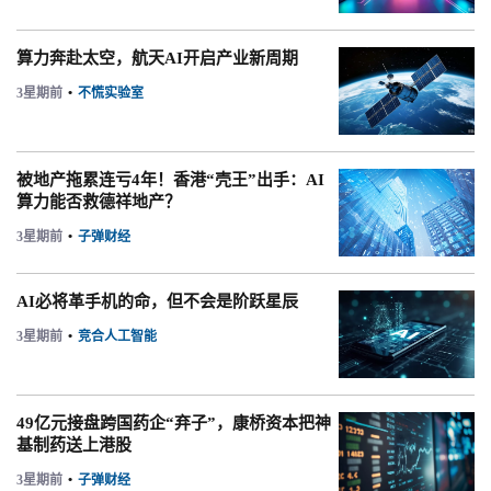
算力奔赴太空，航天AI开启产业新周期
3星期前
•
不慌实验室
被地产拖累连亏4年！香港“壳王”出手：AI
算力能否救德祥地产？
3星期前
•
子弹财经
AI必将革手机的命，但不会是阶跃星辰
3星期前
•
竞合人工智能
49亿元接盘跨国药企“弃子”，康桥资本把神
基制药送上港股
3星期前
•
子弹财经