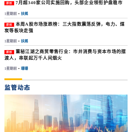
7月超340家公司实施回购，头部企业领衔护盘稳市
原创
1星期前
•
扶摇
本周A股市场涨跌榜：三大指数震荡反弹，电力、煤
原创
炭等板块走强
1星期前
•
扶摇
董秘江湖之商贸零售行业：市井消费与资本市场的摆
原创
渡人，串联起万千人间烟火
1星期前
•
珊珊
监管动态