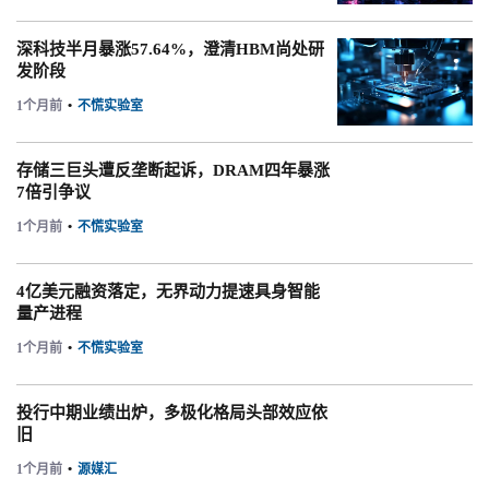
深科技半月暴涨57.64%，澄清HBM尚处研
发阶段
1个月前
•
不慌实验室
存储三巨头遭反垄断起诉，DRAM四年暴涨
7倍引争议
1个月前
•
不慌实验室
4亿美元融资落定，无界动力提速具身智能
量产进程
1个月前
•
不慌实验室
投行中期业绩出炉，多极化格局头部效应依
旧
1个月前
•
源媒汇