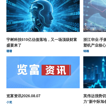
宇树科技610亿估值落地，又一场顶级财富
浙江华业:手
盛宴来了
塑机产业核心
珊珊
锦楠
览富资讯2026.08.07
英伟达强势切
力“新中际旭
小览