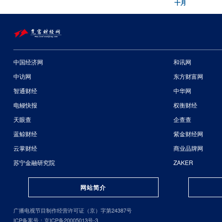
十月
中国经济网
和讯网
中访网
东方财富网
智通财经
中华网
电鳗快报
权衡财经
天眼查
企查查
蓝鲸财经
紫金财经网
云掌财经
商业品牌网
苏宁金融研究院
ZAKER
网站简介
广播电视节目制作经营许可证（京）字第24387号
ICP备案号：京ICP备20005013号-3