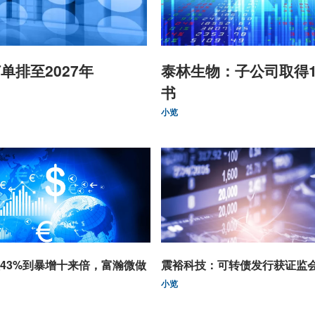
单排至2027年
泰林生物：子公司取得
书
小览
43%到暴增十来倍，富瀚微做
震裕科技：可转债发行获证监
小览