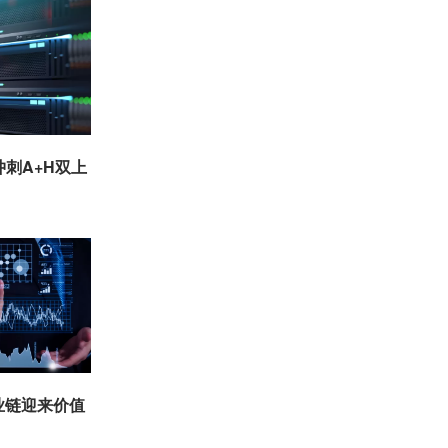
冲刺A+H双上
业链迎来价值