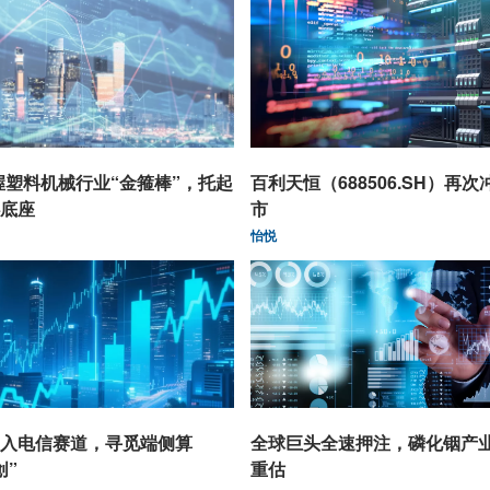
握塑料机械行业“金箍棒”，托起
百利天恒（688506.SH）再次
底座
市
怡悦
入电信赛道，寻觅端侧算
全球巨头全速押注，磷化铟产
创”
重估