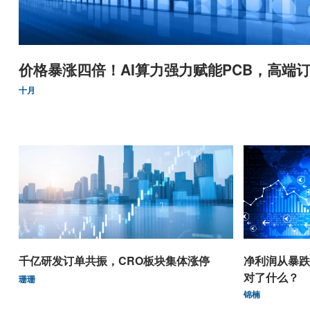
价格暴涨四倍！AI算力强力赋能PCB，高端订
十月
千亿研发订单共振，CRO板块集体涨停
净利润从暴跌
对了什么？
珊珊
锦楠