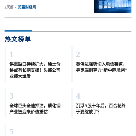
2天前
•
览富财经网
热文榜单
1
2
供需缺口持续扩大，稀土价
英伟达强势切入电信赛道，
格或有长期支撑！头部公司
寻觅端侧算力“新中际旭创”
业绩大爆发
3
4
全球巨头全速押注，磷化铟
沉浮A股十年后，百合花终
产业链迎来价值重估
于要绽放了？
5