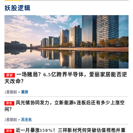
妖股逻辑
一场赌局？6.5亿跨界半导体，爱丽家居能否逆
原创
天改命？
1星期前
•
莫奇
风光储协同发力，立新能源6连板后还有多少上涨空
原创
间？
2星期前
•
苏无名
近一月暴涨150%！三祥新材凭何突破估值桎梏并重
原创