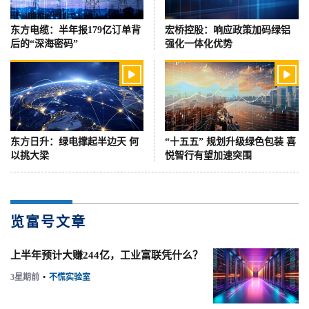
东方电缆：半年报179亿订单背
宏桥控股：响应政策加码绿铝
后的“深海密码”
强化一体化优势


东方日升：绿电撑起半边天 何
“十五五” 规划升级绿色包装 喜
以挑大梁
悦智行有望加速突围
览富号文章
上半年预计大赚244亿，工业富联凭什么？
3星期前
•
不慌实验室