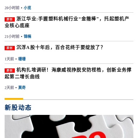
20小时前
•
小览
浙江华业:手握塑料机械行业“金箍棒”，托起塑机产
原创
业核心底座
21小时前
•
锦楠
沉浮A股十年后，百合花终于要绽放了？
原创
1天前
•
珊珊
机构扎堆调研！海康威视挣脱安防桎梏，创新业务撑
原创
起第二增长曲线
2天前
•
莫奇
新股动态