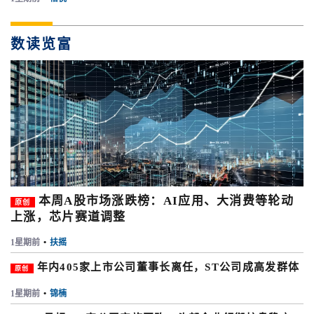
数读览富
本周A股市场涨跌榜：AI应用、大消费等轮动
原创
上涨，芯片赛道调整
1星期前
•
扶摇
年内405家上市公司董事长离任，ST公司成高发群体
原创
1星期前
•
锦楠