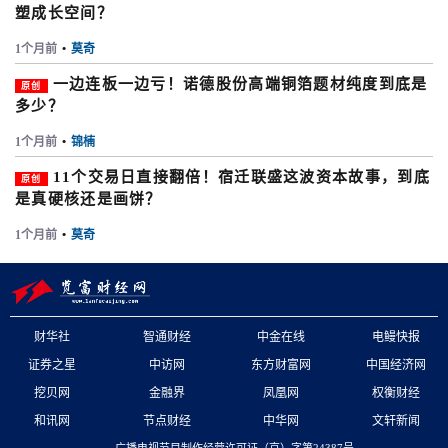
塑成长空间？
1个月前
•
莫奇
一边连板一边亏！诺德股份高端铜箔题材纯度到底是
原创
多少？
1个月前
•
锦楠
11个交易日直接翻倍！宿迁联盛这波资本故事，到底
原创
是真硬核还是画饼？
1个月前
•
莫奇
财华社
智通财经
中金在线
电鳗快报
证券之星
中访网
东方财富网
中国经济网
挖贝网
金融界
凤凰网
权衡财经
和讯网
节点财经
中华网
文轩新闻