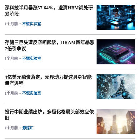
深科技半月暴涨57.64%，澄清HBM尚处研
发阶段
1个月前
•
不慌实验室
存储三巨头遭反垄断起诉，DRAM四年暴涨
7倍引争议
1个月前
•
不慌实验室
4亿美元融资落定，无界动力提速具身智能
量产进程
1个月前
•
不慌实验室
投行中期业绩出炉，多极化格局头部效应依
旧
1个月前
•
源媒汇