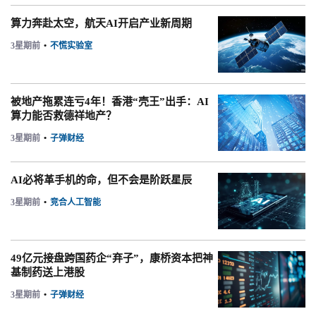
算力奔赴太空，航天AI开启产业新周期
3星期前
•
不慌实验室
被地产拖累连亏4年！香港“壳王”出手：AI
算力能否救德祥地产？
3星期前
•
子弹财经
AI必将革手机的命，但不会是阶跃星辰
3星期前
•
竞合人工智能
49亿元接盘跨国药企“弃子”，康桥资本把神
基制药送上港股
3星期前
•
子弹财经