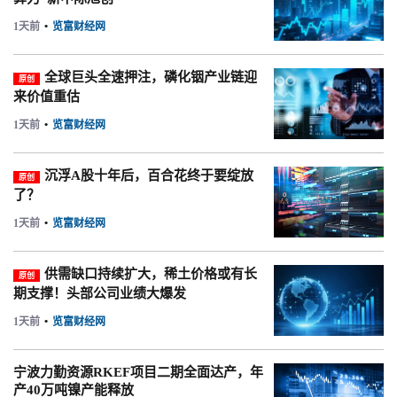
1天前
•
览富财经网
全球巨头全速押注，磷化铟产业链迎
原创
来价值重估
1天前
•
览富财经网
沉浮A股十年后，百合花终于要绽放
原创
了？
1天前
•
览富财经网
供需缺口持续扩大，稀土价格或有长
原创
期支撑！头部公司业绩大爆发
1天前
•
览富财经网
宁波力勤资源RKEF项目二期全面达产，年
产40万吨镍产能释放