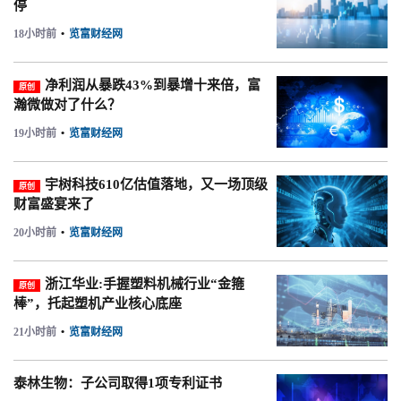
停
18小时前
•
览富财经网
净利润从暴跌43%到暴增十来倍，富
原创
瀚微做对了什么？
19小时前
•
览富财经网
宇树科技610亿估值落地，又一场顶级
原创
财富盛宴来了
20小时前
•
览富财经网
浙江华业:手握塑料机械行业“金箍
原创
棒”，托起塑机产业核心底座
21小时前
•
览富财经网
泰林生物：子公司取得1项专利证书