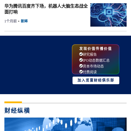
华为腾讯百度齐下场，机器人大脑生态战全
面打响
1个月前
•
新眸
发现价值传播价值
研究报告
IPO动态数据汇总
资本市场动态
付费阅读
加入览富财经俱乐部
财经纵横