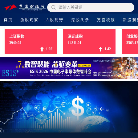

请输入关键词
首页
浙股观察
A股视野
港股头条
览富棱镜
新股洞
上证指数
深证成指
创业板
3940.04
14311.01
3563.1
1.02
1.42