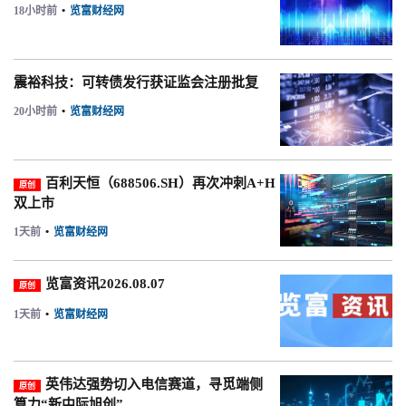
18小时前
•
览富财经网
震裕科技：可转债发行获证监会注册批复
20小时前
•
览富财经网
百利天恒（688506.SH）再次冲刺A+H
原创
双上市
1天前
•
览富财经网
览富资讯2026.08.07
原创
1天前
•
览富财经网
英伟达强势切入电信赛道，寻觅端侧
原创
算力“新中际旭创”