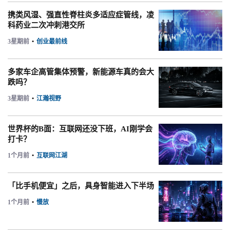
携类风湿、强直性脊柱炎多适应症管线，凌
科药业二次冲刺港交所
3星期前
•
创业最前线
多家车企高管集体预警，新能源车真的会大
跌吗？
3星期前
•
江瀚视野
世界杯的B面：互联网还没下班，AI刚学会
打卡？
1个月前
•
互联网江湖
「比手机便宜」之后，具身智能进入下半场
1个月前
•
慢放