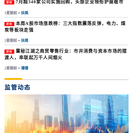
7月超340家公司实施回购，头部企业领衔护盘稳市
原创
1星期前
•
扶摇
本周A股市场涨跌榜：三大指数震荡反弹，电力、煤
原创
炭等板块走强
2星期前
•
扶摇
董秘江湖之商贸零售行业：市井消费与资本市场的摆
原创
渡人，串联起万千人间烟火
2星期前
•
珊珊
监管动态