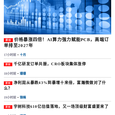
价格暴涨四倍！AI算力强力赋能PCB，高端订
原创
单排至2027年
17小时前
•
十月
千亿研发订单共振，CRO板块集体涨停
原创
18小时前
•
珊珊
净利润从暴跌43%到暴增十来倍，富瀚微做对了什
原创
么？
19小时前
•
锦楠
宇树科技610亿估值落地，又一场顶级财富盛宴来了
原创