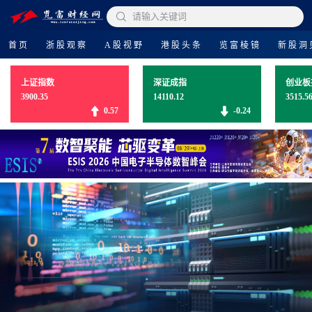

请输入关键词
首页
浙股观察
A股视野
港股头条
览富棱镜
新股洞
上证指数
深证成指
创业板
3900.35
14110.12
3515.5
0.57
-0.24