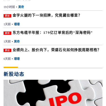
19小时前
•
莫奇
金字火腿的下一块招牌，究竟藏在哪里？
原创
1天前
•
珊珊
东方电缆半年报：179亿订单背后的“深海密码”
原创
1天前
•
莫奇
业绩向上、股价向下，荣盛石化如何挣脱周期桎梏？
原创
6天前
•
珊珊
新股动态