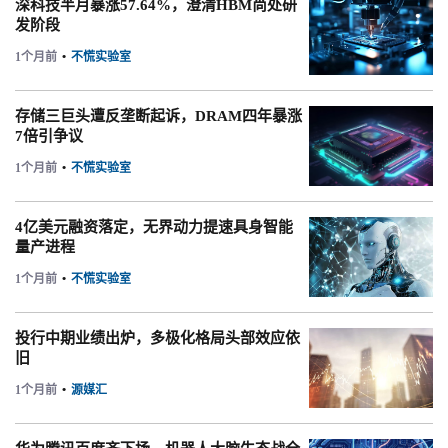
深科技半月暴涨57.64%，澄清HBM尚处研
发阶段
1个月前
•
不慌实验室
存储三巨头遭反垄断起诉，DRAM四年暴涨
7倍引争议
1个月前
•
不慌实验室
4亿美元融资落定，无界动力提速具身智能
量产进程
1个月前
•
不慌实验室
投行中期业绩出炉，多极化格局头部效应依
旧
1个月前
•
源媒汇