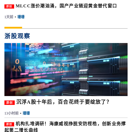
MLCC涨价潮汹涌，国产产业链迎黄金替代窗口
原创
1天前
•
珊珊
浙股观察
沉浮A股十年后，百合花终于要绽放了？
原创
13小时前
•
珊珊
机构扎堆调研！海康威视挣脱安防桎梏，创新业务撑
原创
起第二增长曲线