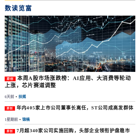
数读览富
本周A股市场涨跌榜：AI应用、大消费等轮动
原创
上涨，芯片赛道调整
6天前
•
扶摇
年内405家上市公司董事长离任，ST公司成高发群体
原创
1星期前
•
锦楠
7月超340家公司实施回购，头部企业领衔护盘稳市
原创