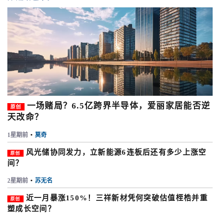
一场赌局？6.5亿跨界半导体，爱丽家居能否逆
原创
天改命？
1星期前
•
莫奇
风光储协同发力，立新能源6连板后还有多少上涨空
原创
间？
2星期前
•
苏无名
近一月暴涨150%！三祥新材凭何突破估值桎梏并重
原创
塑成长空间？