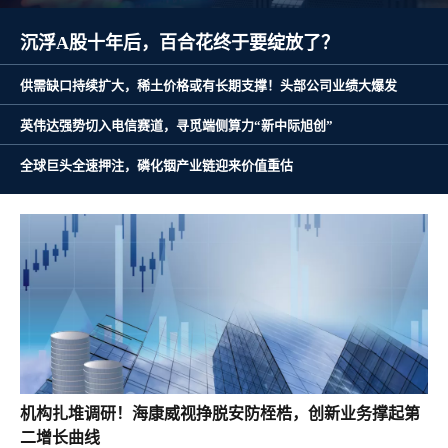
沉浮A股十年后，百合花终于要绽放了？
供需缺口持续扩大，稀土价格或有长期支撑！头部公司业绩大爆发
英伟达强势切入电信赛道，寻觅端侧算力“新中际旭创”
全球巨头全速押注，磷化铟产业链迎来价值重估
机构扎堆调研！海康威视挣脱安防桎梏，创新业务撑起第
二增长曲线