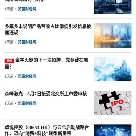
1天前
•
览富财经网
多氟多未说明产品营收占比偏低引发信息披
露违规
1天前
•
览富财经网
金字火腿的下一块招牌，究竟藏在哪
原创
里？
1天前
•
览富财经网
森峰激光：8月7日接受北交所上市委审核
1天前
•
览富财经网
卓悦控股（00653.HK）与云仓启动战略合
作，迈向“消费+科技”转型新里程