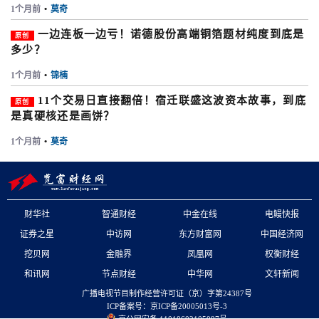
1个月前
•
莫奇
一边连板一边亏！诺德股份高端铜箔题材纯度到底是
原创
多少？
1个月前
•
锦楠
11个交易日直接翻倍！宿迁联盛这波资本故事，到底
原创
是真硬核还是画饼？
1个月前
•
莫奇
财华社
智通财经
中金在线
电鳗快报
证券之星
中访网
东方财富网
中国经济网
挖贝网
金融界
凤凰网
权衡财经
和讯网
节点财经
中华网
文轩新闻
广播电视节目制作经营许可证（京）字第24387号
ICP备案号：京ICP备20005013号-3