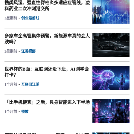
携类风湿、强直性脊柱炎多适应症管线，凌
科药业二次冲刺港交所
3星期前
•
创业最前线
多家车企高管集体预警，新能源车真的会大
跌吗？
3星期前
•
江瀚视野
世界杯的B面：互联网还没下班，AI刚学会
打卡？
1个月前
•
互联网江湖
「比手机便宜」之后，具身智能进入下半场
1个月前
•
慢放