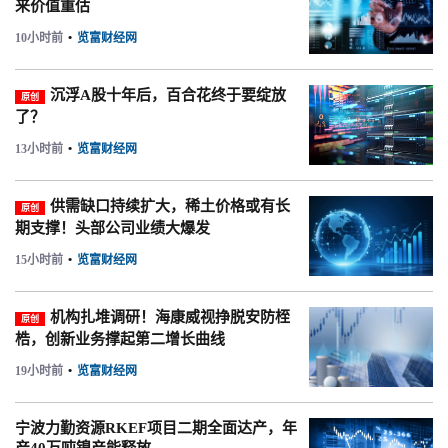
来价值重估
10小时前
•
览富财经网
沉浮A股十年后，百合花终于要绽放
原创
了？
13小时前
•
览富财经网
供需缺口持续扩大，稀土价格或有长
原创
期支撑！头部公司业绩大爆发
15小时前
•
览富财经网
机构扎堆调研！海康威视挣脱安防桎
原创
梏，创新业务撑起第二增长曲线
19小时前
•
览富财经网
宁波力勤资源RKEF项目二期全面达产，年