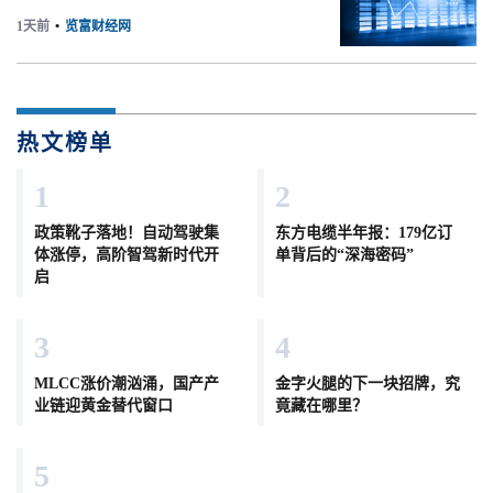
1天前
•
览富财经网
热文榜单
1
2
政策靴子落地！自动驾驶集
东方电缆半年报：179亿订
体涨停，高阶智驾新时代开
单背后的“深海密码”
启
3
4
MLCC涨价潮汹涌，国产产
金字火腿的下一块招牌，究
业链迎黄金替代窗口
竟藏在哪里？
5