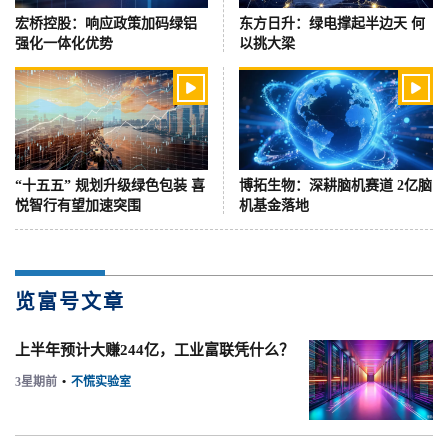
宏桥控股：响应政策加码绿铝
东方日升：绿电撑起半边天 何
强化一体化优势
以挑大梁


“十五五” 规划升级绿色包装 喜
博拓生物：深耕脑机赛道 2亿脑
悦智行有望加速突围
机基金落地
览富号文章
上半年预计大赚244亿，工业富联凭什么？
3星期前
•
不慌实验室