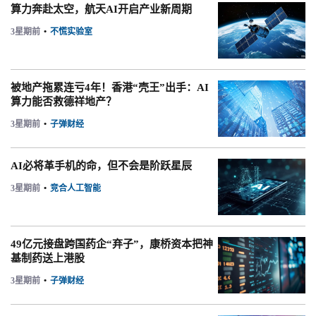
算力奔赴太空，航天AI开启产业新周期
3星期前
•
不慌实验室
被地产拖累连亏4年！香港“壳王”出手：AI
算力能否救德祥地产？
3星期前
•
子弹财经
AI必将革手机的命，但不会是阶跃星辰
3星期前
•
竞合人工智能
49亿元接盘跨国药企“弃子”，康桥资本把神
基制药送上港股
3星期前
•
子弹财经