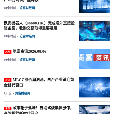
产40万吨镍产能释放
18小时前
•
览富财经网
臥安機器人（06600.HK）完成境外直接投
资备案，收购交易取得重要进展
18小时前
•
览富财经网
览富资讯2026.08.06
原创
19小时前
•
览富财经网
MLCC涨价潮汹涌，国产产业链迎黄
原创
金替代窗口
1天前
•
览富财经网
政策靴子落地！自动驾驶集体涨停，
原创
高阶智驾新时代开启