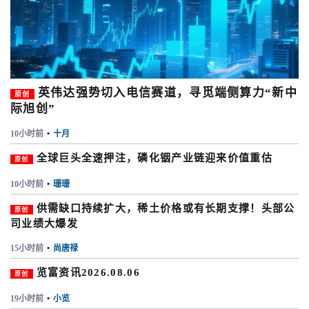
英伟达强势切入电信赛道，寻觅端侧算力“新中
原创
际旭创”
10小时前
•
十月
全球巨头全速押注，磷化铟产业链迎来价值重估
原创
10小时前
•
珊珊
供需缺口持续扩大，稀土价格或有长期支撑！头部公
原创
司业绩大爆发
15小时前
•
尚唐禄
览富资讯2026.08.06
原创
19小时前
•
小览