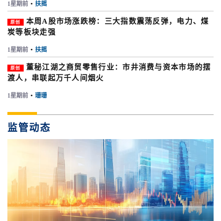
1星期前
•
扶摇
本周A股市场涨跌榜：三大指数震荡反弹，电力、煤
原创
炭等板块走强
1星期前
•
扶摇
董秘江湖之商贸零售行业：市井消费与资本市场的摆
原创
渡人，串联起万千人间烟火
1星期前
•
珊珊
监管动态