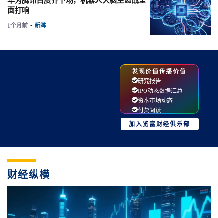
华为腾讯百度齐下场，机器人大脑生态战全
面打响
1个月前
•
新眸
发现价值传播价值
研究报告
IPO动态数据汇总
资本市场动态
付费阅读
加入览富财经俱乐部
财经纵横