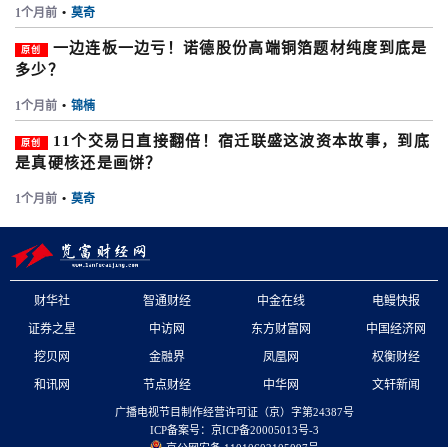
1个月前
•
莫奇
一边连板一边亏！诺德股份高端铜箔题材纯度到底是
原创
多少？
1个月前
•
锦楠
11个交易日直接翻倍！宿迁联盛这波资本故事，到底
原创
是真硬核还是画饼？
1个月前
•
莫奇
财华社
智通财经
中金在线
电鳗快报
证券之星
中访网
东方财富网
中国经济网
挖贝网
金融界
凤凰网
权衡财经
和讯网
节点财经
中华网
文轩新闻
广播电视节目制作经营许可证（京）字第24387号
ICP备案号：京ICP备20005013号-3