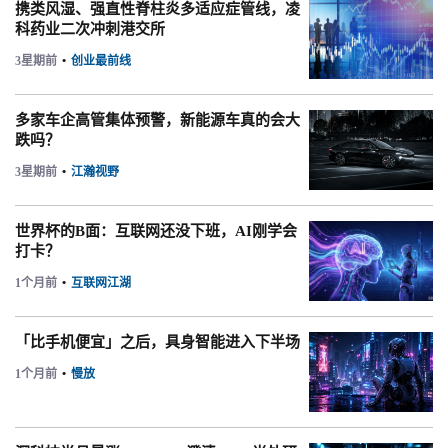
携类风湿、强直性脊柱炎多适应症管线，凌
科药业二次冲刺港交所
3星期前
•
创业最前线
多家车企高管集体预警，新能源车真的会大
跌吗？
3星期前
•
江瀚视野
世界杯的B面：互联网还没下班，AI刚学会
打卡？
1个月前
•
互联网江湖
「比手机便宜」之后，具身智能进入下半场
1个月前
•
慢放