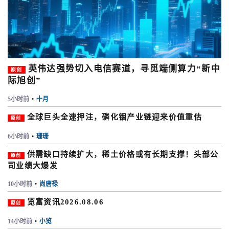
英伟达强势切入电信赛道，寻觅端侧算力“新中
原创
际旭创”
5小时前
•
十月
全球巨头全速押注，磷化铟产业链迎来价值重估
原创
6小时前
•
珊珊
供需缺口持续扩大，稀土价格或有长期支撑！头部公
原创
司业绩大爆发
10小时前
•
尚唐禄
览富资讯2026.08.06
原创
14小时前
•
小览