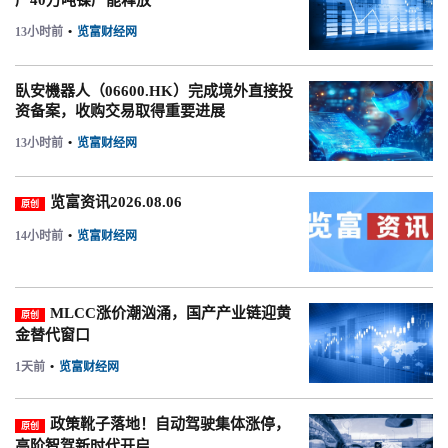
产40万吨镍产能释放
13小时前
•
览富财经网
臥安機器人（06600.HK）完成境外直接投
资备案，收购交易取得重要进展
13小时前
•
览富财经网
览富资讯2026.08.06
原创
14小时前
•
览富财经网
MLCC涨价潮汹涌，国产产业链迎黄
原创
金替代窗口
1天前
•
览富财经网
政策靴子落地！自动驾驶集体涨停，
原创
高阶智驾新时代开启