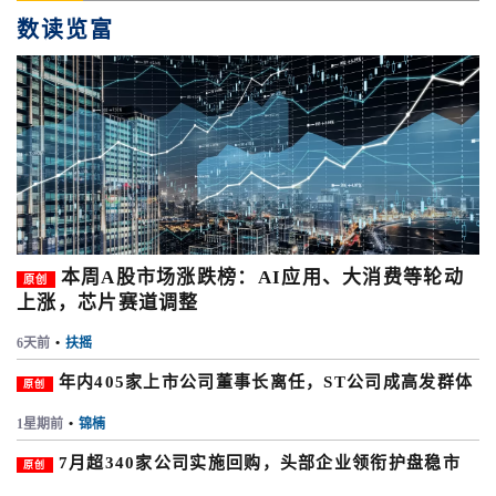
数读览富
本周A股市场涨跌榜：AI应用、大消费等轮动
原创
上涨，芯片赛道调整
6天前
•
扶摇
年内405家上市公司董事长离任，ST公司成高发群体
原创
1星期前
•
锦楠
7月超340家公司实施回购，头部企业领衔护盘稳市
原创