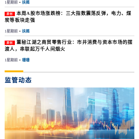
1星期前
•
扶摇
本周A股市场涨跌榜：三大指数震荡反弹，电力、煤
原创
炭等板块走强
1星期前
•
扶摇
董秘江湖之商贸零售行业：市井消费与资本市场的摆
原创
渡人，串联起万千人间烟火
1星期前
•
珊珊
监管动态