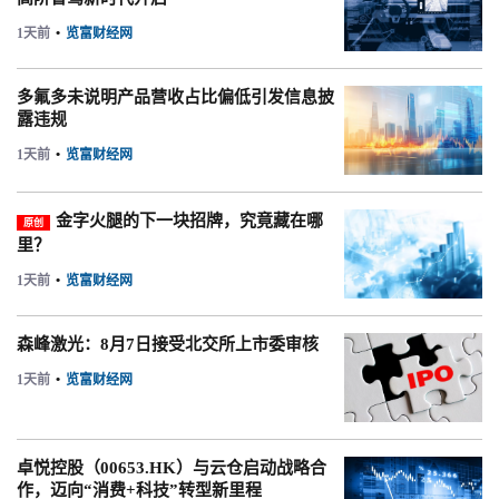
1天前
•
览富财经网
多氟多未说明产品营收占比偏低引发信息披
露违规
1天前
•
览富财经网
金字火腿的下一块招牌，究竟藏在哪
原创
里？
1天前
•
览富财经网
森峰激光：8月7日接受北交所上市委审核
1天前
•
览富财经网
卓悦控股（00653.HK）与云仓启动战略合
作，迈向“消费+科技”转型新里程