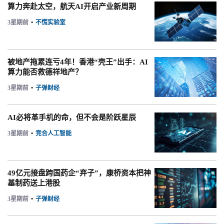
算力奔赴太空，航天AI开启产业新周期
3星期前
•
不慌实验室
被地产拖累连亏4年！香港“壳王”出手：AI
算力能否救德祥地产？
3星期前
•
子弹财经
AI必将革手机的命，但不会是阶跃星辰
3星期前
•
竞合人工智能
49亿元接盘跨国药企“弃子”，康桥资本把神
基制药送上港股
3星期前
•
子弹财经