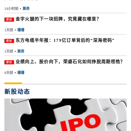
14小时前
•
莫奇
金字火腿的下一块招牌，究竟藏在哪里？
原创
1天前
•
珊珊
东方电缆半年报：179亿订单背后的“深海密码”
原创
1天前
•
莫奇
业绩向上、股价向下，荣盛石化如何挣脱周期桎梏？
原创
6天前
•
珊珊
新股动态