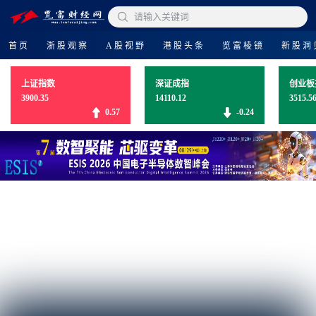

请输入关键词
首页
浙股观察
A股视野
港股头条
览富棱镜
新股洞
上证指数
深证成指
创业板
3900.35
14110.12
3515.5
0.57
-0.24