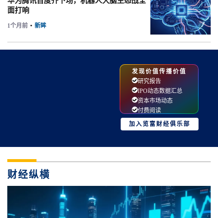
华为腾讯百度齐下场，机器人大脑生态战全
面打响
1个月前
•
新眸
发现价值传播价值
研究报告
IPO动态数据汇总
资本市场动态
付费阅读
加入览富财经俱乐部
财经纵横