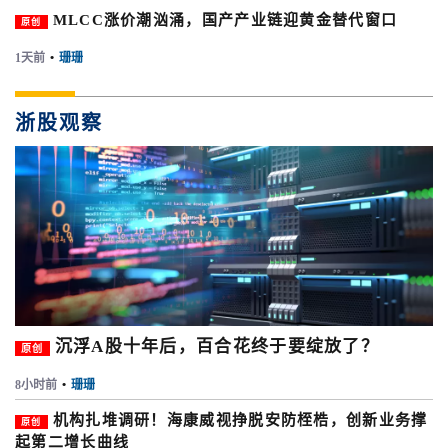
MLCC涨价潮汹涌，国产产业链迎黄金替代窗口
原创
1天前
•
珊珊
浙股观察
沉浮A股十年后，百合花终于要绽放了？
原创
8小时前
•
珊珊
机构扎堆调研！海康威视挣脱安防桎梏，创新业务撑
原创
起第二增长曲线