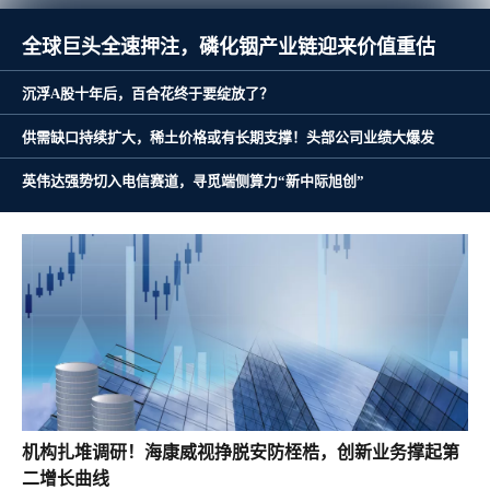
全球巨头全速押注，磷化铟产业链迎来价值重估
沉浮A股十年后，百合花终于要绽放了？
供需缺口持续扩大，稀土价格或有长期支撑！头部公司业绩大爆发
英伟达强势切入电信赛道，寻觅端侧算力“新中际旭创”
机构扎堆调研！海康威视挣脱安防桎梏，创新业务撑起第
二增长曲线