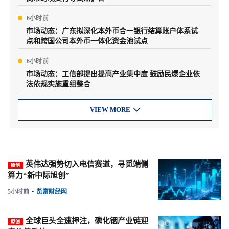
6小时前
市场动态：广东拟深化本外币合一银行结算账户体系试
点和跨国公司本外币一体化资金池试点
6小时前
市场动态：工信部提出提高产业集中度 鼓励民爆企业依
法依规实施重组整合
VIEW MORE

英伟达强势切入电信赛道，寻觅端侧
原创
算力“新中际旭创”
5小时前
•
览富财经网
全球巨头全速押注，磷化铟产业链迎
原创