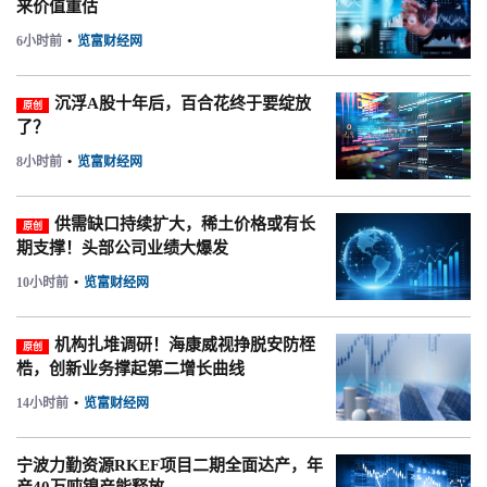
来价值重估
6小时前
•
览富财经网
沉浮A股十年后，百合花终于要绽放
原创
了？
8小时前
•
览富财经网
供需缺口持续扩大，稀土价格或有长
原创
期支撑！头部公司业绩大爆发
10小时前
•
览富财经网
机构扎堆调研！海康威视挣脱安防桎
原创
梏，创新业务撑起第二增长曲线
14小时前
•
览富财经网
宁波力勤资源RKEF项目二期全面达产，年