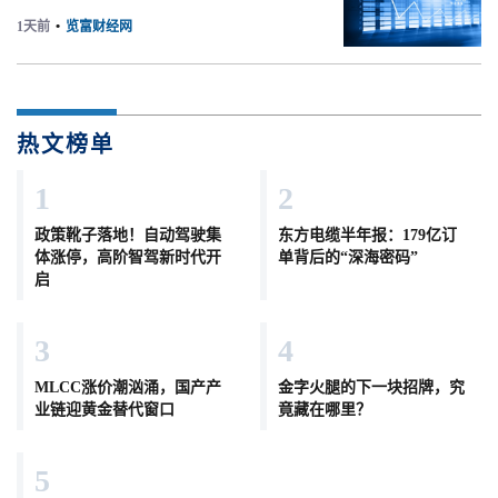
1天前
•
览富财经网
热文榜单
1
2
政策靴子落地！自动驾驶集
东方电缆半年报：179亿订
体涨停，高阶智驾新时代开
单背后的“深海密码”
启
3
4
MLCC涨价潮汹涌，国产产
金字火腿的下一块招牌，究
业链迎黄金替代窗口
竟藏在哪里？
5