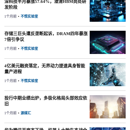
深科技半月暴涨57.64%，澄清HBM尚处研
发阶段
1个月前
•
不慌实验室
存储三巨头遭反垄断起诉，DRAM四年暴涨
7倍引争议
1个月前
•
不慌实验室
4亿美元融资落定，无界动力提速具身智能
量产进程
1个月前
•
不慌实验室
投行中期业绩出炉，多极化格局头部效应依
旧
1个月前
•
源媒汇