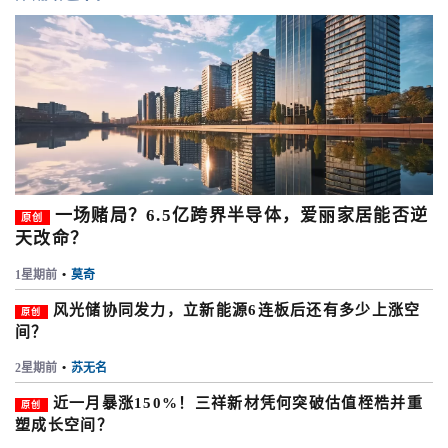
一场赌局？6.5亿跨界半导体，爱丽家居能否逆
原创
天改命？
1星期前
•
莫奇
风光储协同发力，立新能源6连板后还有多少上涨空
原创
间？
2星期前
•
苏无名
近一月暴涨150%！三祥新材凭何突破估值桎梏并重
原创
塑成长空间？