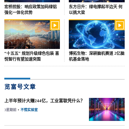
宏桥控股：响应政策加码绿铝
东方日升：绿电撑起半边天 何
强化一体化优势
以挑大梁


“十五五” 规划升级绿色包装 喜
博拓生物：深耕脑机赛道 2亿脑
悦智行有望加速突围
机基金落地
览富号文章
上半年预计大赚244亿，工业富联凭什么？
3星期前
•
不慌实验室