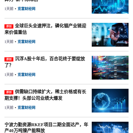
1天前
•
览富财经网
全球巨头全速押注，磷化铟产业链迎
原创
来价值重估
1天前
•
览富财经网
沉浮A股十年后，百合花终于要绽放
原创
了？
1天前
•
览富财经网
供需缺口持续扩大，稀土价格或有长
原创
期支撑！头部公司业绩大爆发
1天前
•
览富财经网
宁波力勤资源RKEF项目二期全面达产，年
产40万吨镍产能释放