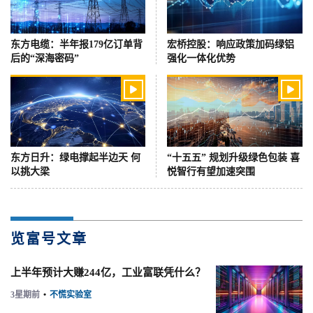
东方电缆：半年报179亿订单背
宏桥控股：响应政策加码绿铝
后的“深海密码”
强化一体化优势


东方日升：绿电撑起半边天 何
“十五五” 规划升级绿色包装 喜
以挑大梁
悦智行有望加速突围
览富号文章
上半年预计大赚244亿，工业富联凭什么？
3星期前
•
不慌实验室