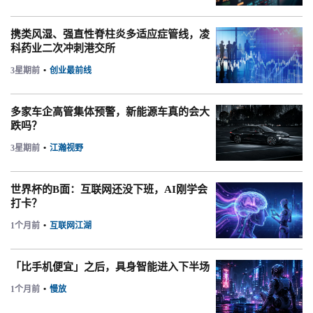
携类风湿、强直性脊柱炎多适应症管线，凌
科药业二次冲刺港交所
3星期前
•
创业最前线
多家车企高管集体预警，新能源车真的会大
跌吗？
3星期前
•
江瀚视野
世界杯的B面：互联网还没下班，AI刚学会
打卡？
1个月前
•
互联网江湖
「比手机便宜」之后，具身智能进入下半场
1个月前
•
慢放