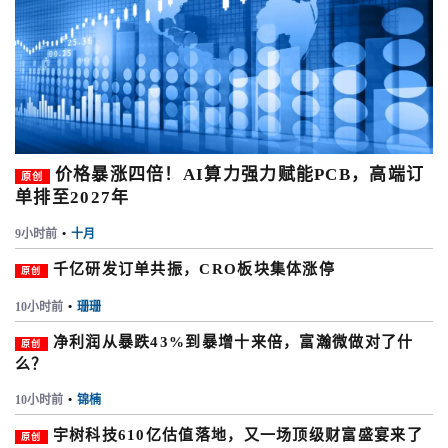
价格暴涨四倍！AI算力强力赋能PCB，高端订
原创
单排至2027年
9小时前
•
十月
千亿研发订单共振，CRO板块集体涨停
原创
10小时前
•
珊珊
净利润从暴跌43%到暴增十来倍，富瀚微做对了什
原创
么？
10小时前
•
锦楠
宇树科技610亿估值落地，又一场顶级财富盛宴来了
原创