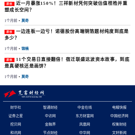
近一月暴涨150%！三祥新材凭何突破估值桎梏并重
原创
塑成长空间？
1个月前
•
莫奇
一边连板一边亏！诺德股份高端铜箔题材纯度到底是
原创
多少？
1个月前
•
锦楠
11个交易日直接翻倍！宿迁联盛这波资本故事，到底
原创
是真硬核还是画饼？
1个月前
•
莫奇
财华社
智通财经
中金在线
电鳗快报
证券之星
中访网
东方财富网
中国经济网
挖贝网
金融界
凤凰网
权衡财经
和讯网
节点财经
中华网
文轩新闻