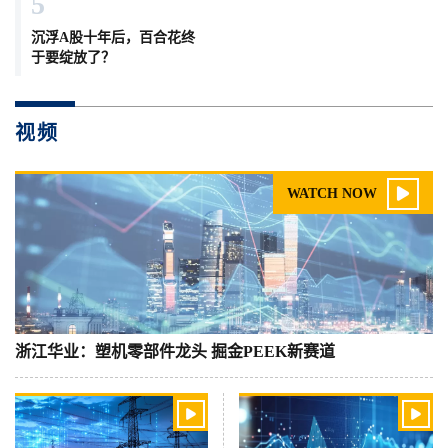
5
沉浮A股十年后，百合花终
于要绽放了？
视频

WATCH NOW
浙江华业：塑机零部件龙头 掘金PEEK新赛道

