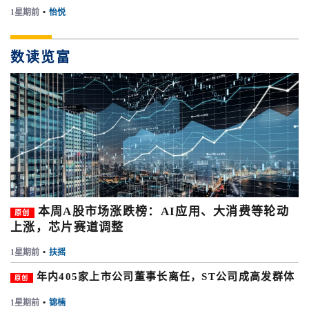
1星期前
•
怡悦
数读览富
本周A股市场涨跌榜：AI应用、大消费等轮动
原创
上涨，芯片赛道调整
1星期前
•
扶摇
年内405家上市公司董事长离任，ST公司成高发群体
原创
1星期前
•
锦楠