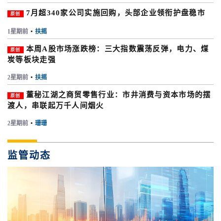
7月超340家公司实施回购，头部企业领衔护盘稳市
原创
1星期前
•
扶摇
本周A股市场涨跌榜：三大指数震荡反弹，电力、煤
原创
炭等板块走强
2星期前
•
扶摇
董秘江湖之商贸零售行业：市井消费与资本市场的摆
原创
渡人，串联起万千人间烟火
2星期前
•
珊珊
监管动态