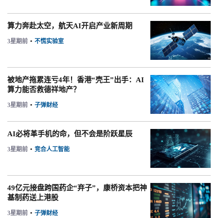
算力奔赴太空，航天AI开启产业新周期
3星期前
•
不慌实验室
被地产拖累连亏4年！香港“壳王”出手：AI
算力能否救德祥地产？
3星期前
•
子弹财经
AI必将革手机的命，但不会是阶跃星辰
3星期前
•
竞合人工智能
49亿元接盘跨国药企“弃子”，康桥资本把神
基制药送上港股
3星期前
•
子弹财经