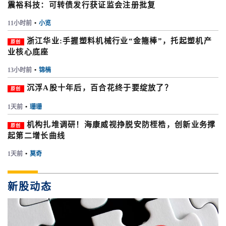
震裕科技：可转债发行获证监会注册批复
11小时前
•
小览
浙江华业:手握塑料机械行业“金箍棒”，托起塑机产
原创
业核心底座
13小时前
•
锦楠
沉浮A股十年后，百合花终于要绽放了？
原创
1天前
•
珊珊
机构扎堆调研！海康威视挣脱安防桎梏，创新业务撑
原创
起第二增长曲线
1天前
•
莫奇
新股动态