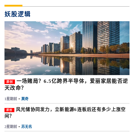
妖股逻辑
一场赌局？6.5亿跨界半导体，爱丽家居能否逆
原创
天改命？
1星期前
•
莫奇
风光储协同发力，立新能源6连板后还有多少上涨空
原创
间？
2星期前
•
苏无名