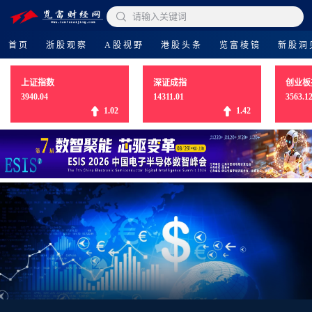

请输入关键词
首页
浙股观察
A股视野
港股头条
览富棱镜
新股洞
上证指数
深证成指
创业板
3940.04
14311.01
3563.1
1.02
1.42