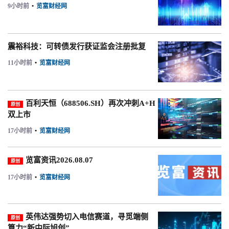
9小时前
•
览富财经网
震裕科技：可转债发行获证监会注册批复
11小时前
•
览富财经网
百利天恒（688506.SH）再次冲刺A+H
原创
双上市
17小时前
•
览富财经网
览富资讯2026.08.07
原创
17小时前
•
览富财经网
英伟达强势切入电信赛道，寻觅端侧
原创
算力“新中际旭创”