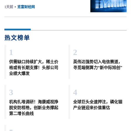
1天前
•
览富财经网
热文榜单
1
2
供需缺口持续扩大，稀土价
英伟达强势切入电信赛道，
格或有长期支撑！头部公司
寻觅端侧算力“新中际旭创”
业绩大爆发
3
4
机构扎堆调研！海康威视挣
全球巨头全速押注，磷化铟
脱安防桎梏，创新业务撑起
产业链迎来价值重估
第二增长曲线