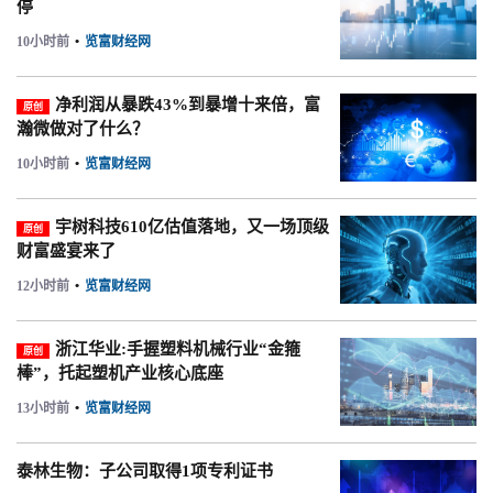
停
10小时前
•
览富财经网
净利润从暴跌43%到暴增十来倍，富
原创
瀚微做对了什么？
10小时前
•
览富财经网
宇树科技610亿估值落地，又一场顶级
原创
财富盛宴来了
12小时前
•
览富财经网
浙江华业:手握塑料机械行业“金箍
原创
棒”，托起塑机产业核心底座
13小时前
•
览富财经网
泰林生物：子公司取得1项专利证书