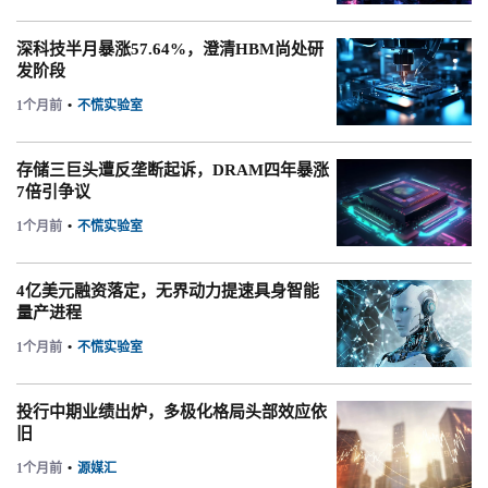
深科技半月暴涨57.64%，澄清HBM尚处研
发阶段
1个月前
•
不慌实验室
存储三巨头遭反垄断起诉，DRAM四年暴涨
7倍引争议
1个月前
•
不慌实验室
4亿美元融资落定，无界动力提速具身智能
量产进程
1个月前
•
不慌实验室
投行中期业绩出炉，多极化格局头部效应依
旧
1个月前
•
源媒汇