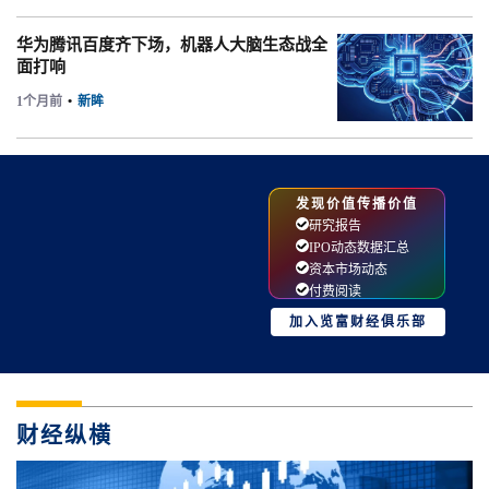
华为腾讯百度齐下场，机器人大脑生态战全
面打响
1个月前
•
新眸
发现价值传播价值
研究报告
IPO动态数据汇总
资本市场动态
付费阅读
加入览富财经俱乐部
财经纵横