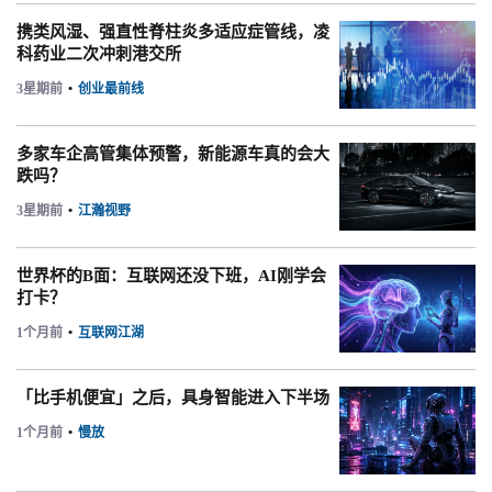
携类风湿、强直性脊柱炎多适应症管线，凌
科药业二次冲刺港交所
3星期前
•
创业最前线
多家车企高管集体预警，新能源车真的会大
跌吗？
3星期前
•
江瀚视野
世界杯的B面：互联网还没下班，AI刚学会
打卡？
1个月前
•
互联网江湖
「比手机便宜」之后，具身智能进入下半场
1个月前
•
慢放