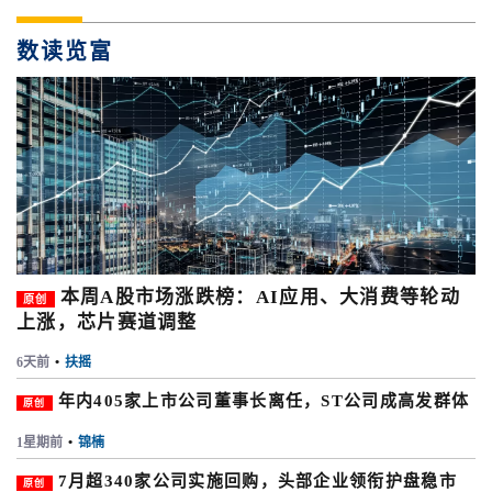
数读览富
本周A股市场涨跌榜：AI应用、大消费等轮动
原创
上涨，芯片赛道调整
6天前
•
扶摇
年内405家上市公司董事长离任，ST公司成高发群体
原创
1星期前
•
锦楠
7月超340家公司实施回购，头部企业领衔护盘稳市
原创