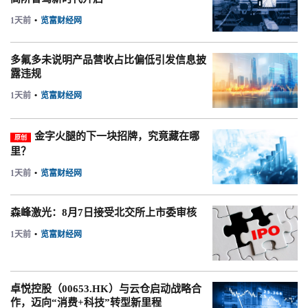
1天前
•
览富财经网
多氟多未说明产品营收占比偏低引发信息披
露违规
1天前
•
览富财经网
金字火腿的下一块招牌，究竟藏在哪
原创
里？
1天前
•
览富财经网
森峰激光：8月7日接受北交所上市委审核
1天前
•
览富财经网
卓悦控股（00653.HK）与云仓启动战略合
作，迈向“消费+科技”转型新里程