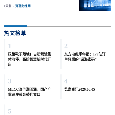
1天前
•
览富财经网
热文榜单
1
2
政策靴子落地！自动驾驶集
东方电缆半年报：179亿订
体涨停，高阶智驾新时代开
单背后的“深海密码”
启
3
4
MLCC涨价潮汹涌，国产产
览富资讯2026.08.05
业链迎黄金替代窗口
5