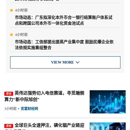
4小时前
市场动态：广东拟深化本外币合一银行结算账户体系试
点和跨国公司本外币一体化资金池试点
4小时前
市场动态：工信部提出提高产业集中度 鼓励民爆企业依
法依规实施重组整合
VIEW MORE

英伟达强势切入电信赛道，寻觅端侧
原创
算力“新中际旭创”
3小时前
•
览富财经网
全球巨头全速押注，磷化铟产业链迎
原创