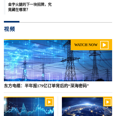
金字火腿的下一块招牌，究
竟藏在哪里？
视频

WATCH NOW
东方电缆：半年报179亿订单背后的“深海密码”

