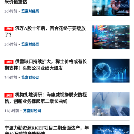
来价值重估
3小时前
•
览富财经网
沉浮A股十年后，百合花终于要绽放
原创
了？
5小时前
•
览富财经网
供需缺口持续扩大，稀土价格或有长
原创
期支撑！头部公司业绩大爆发
7小时前
•
览富财经网
机构扎堆调研！海康威视挣脱安防桎
原创
梏，创新业务撑起第二增长曲线
11小时前
•
览富财经网
宁波力勤资源RKEF项目二期全面达产，年