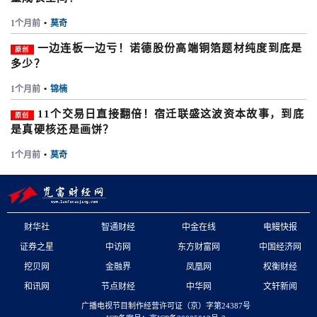
1个月前
•
莫奇
一边连板一边亏！诺德股份高端铜箔题材纯度到底是
原创
多少？
1个月前
•
锦楠
11个交易日直接翻倍！宿迁联盛这波资本故事，到底
原创
是真硬核还是画饼？
1个月前
•
莫奇
财华社
智通财经
中金在线
电鳗快报
证券之星
中访网
东方财富网
中国经济网
挖贝网
金融界
凤凰网
权衡财经
和讯网
节点财经
中华网
文轩新闻
广播电视节目制作经营许可证（京）字第24387号