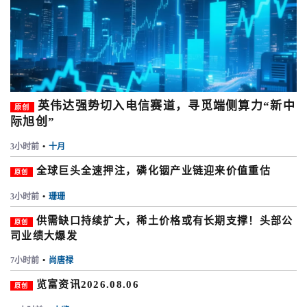
英伟达强势切入电信赛道，寻觅端侧算力“新中
原创
际旭创”
3小时前
•
十月
全球巨头全速押注，磷化铟产业链迎来价值重估
原创
3小时前
•
珊珊
供需缺口持续扩大，稀土价格或有长期支撑！头部公
原创
司业绩大爆发
7小时前
•
尚唐禄
览富资讯2026.08.06
原创