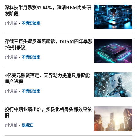
深科技半月暴涨57.64%，澄清HBM尚处研
发阶段
1个月前
•
不慌实验室
存储三巨头遭反垄断起诉，DRAM四年暴涨
7倍引争议
1个月前
•
不慌实验室
4亿美元融资落定，无界动力提速具身智能
量产进程
1个月前
•
不慌实验室
投行中期业绩出炉，多极化格局头部效应依
旧
1个月前
•
源媒汇