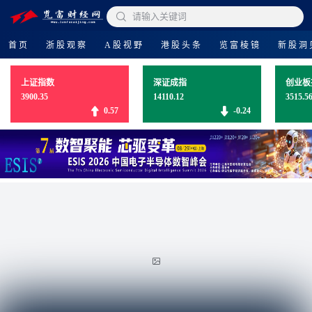

请输入关键词
首页
浙股观察
A股视野
港股头条
览富棱镜
新股洞
上证指数
深证成指
创业板
3900.35
14110.12
3515.5
0.57
-0.24
