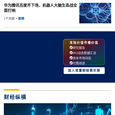
华为腾讯百度齐下场，机器人大脑生态战全
面打响
1个月前
•
新眸
发现价值传播价值
研究报告
IPO动态数据汇总
资本市场动态
付费阅读
加入览富财经俱乐部
财经纵横