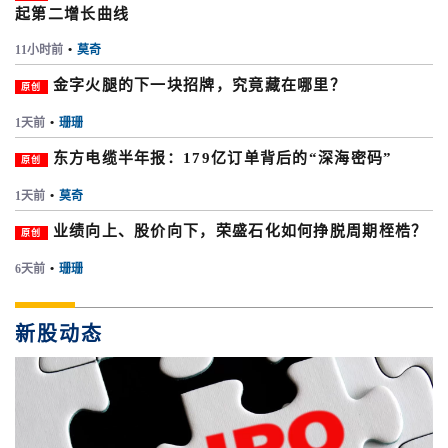
起第二增长曲线
11小时前
•
莫奇
金字火腿的下一块招牌，究竟藏在哪里？
原创
1天前
•
珊珊
东方电缆半年报：179亿订单背后的“深海密码”
原创
1天前
•
莫奇
业绩向上、股价向下，荣盛石化如何挣脱周期桎梏？
原创
6天前
•
珊珊
新股动态