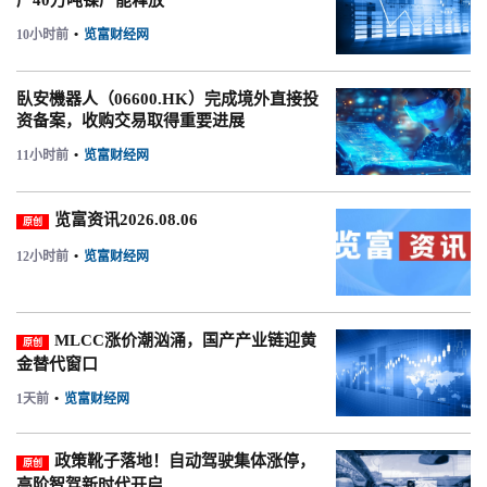
产40万吨镍产能释放
10小时前
•
览富财经网
臥安機器人（06600.HK）完成境外直接投
资备案，收购交易取得重要进展
11小时前
•
览富财经网
览富资讯2026.08.06
原创
12小时前
•
览富财经网
MLCC涨价潮汹涌，国产产业链迎黄
原创
金替代窗口
1天前
•
览富财经网
政策靴子落地！自动驾驶集体涨停，
原创
高阶智驾新时代开启