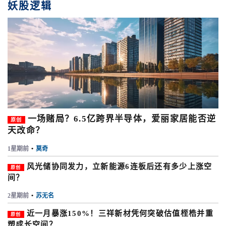
妖股逻辑
一场赌局？6.5亿跨界半导体，爱丽家居能否逆
原创
天改命？
1星期前
•
莫奇
风光储协同发力，立新能源6连板后还有多少上涨空
原创
间？
2星期前
•
苏无名
近一月暴涨150%！三祥新材凭何突破估值桎梏并重
原创
塑成长空间？