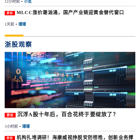
12小时前
•
小览
MLCC涨价潮汹涌，国产产业链迎黄金替代窗口
原创
1天前
•
珊珊
浙股观察
沉浮A股十年后，百合花终于要绽放了？
原创
5小时前
•
珊珊
机构扎堆调研！海康威视挣脱安防桎梏，创新业务撑
原创