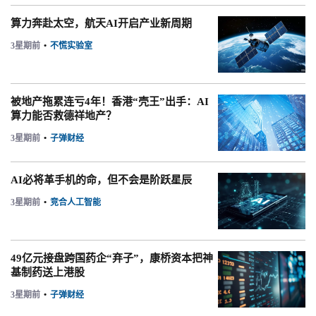
算力奔赴太空，航天AI开启产业新周期
3星期前
•
不慌实验室
被地产拖累连亏4年！香港“壳王”出手：AI
算力能否救德祥地产？
3星期前
•
子弹财经
AI必将革手机的命，但不会是阶跃星辰
3星期前
•
竞合人工智能
49亿元接盘跨国药企“弃子”，康桥资本把神
基制药送上港股
3星期前
•
子弹财经