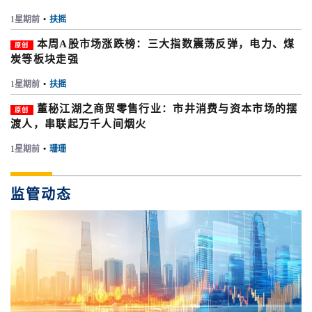
1星期前
•
扶摇
本周A股市场涨跌榜：三大指数震荡反弹，电力、煤
原创
炭等板块走强
1星期前
•
扶摇
董秘江湖之商贸零售行业：市井消费与资本市场的摆
原创
渡人，串联起万千人间烟火
1星期前
•
珊珊
监管动态