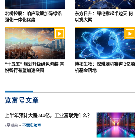
宏桥控股：响应政策加码绿铝
东方日升：绿电撑起半边天 何
强化一体化优势
以挑大梁


“十五五” 规划升级绿色包装 喜
博拓生物：深耕脑机赛道 2亿脑
悦智行有望加速突围
机基金落地
览富号文章
上半年预计大赚244亿，工业富联凭什么？
3星期前
•
不慌实验室