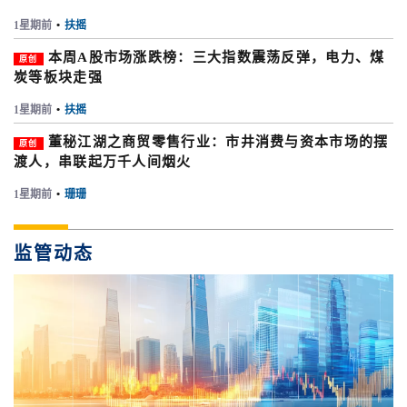
1星期前
•
扶摇
本周A股市场涨跌榜：三大指数震荡反弹，电力、煤
原创
炭等板块走强
1星期前
•
扶摇
董秘江湖之商贸零售行业：市井消费与资本市场的摆
原创
渡人，串联起万千人间烟火
1星期前
•
珊珊
监管动态