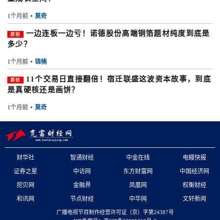
1个月前
•
莫奇
一边连板一边亏！诺德股份高端铜箔题材纯度到底是
原创
多少？
1个月前
•
锦楠
11个交易日直接翻倍！宿迁联盛这波资本故事，到底
原创
是真硬核还是画饼？
1个月前
•
莫奇
财华社
智通财经
中金在线
电鳗快报
证券之星
中访网
东方财富网
中国经济网
挖贝网
金融界
凤凰网
权衡财经
和讯网
节点财经
中华网
文轩新闻
广播电视节目制作经营许可证（京）字第24387号