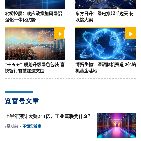
宏桥控股：响应政策加码绿铝
东方日升：绿电撑起半边天 何
强化一体化优势
以挑大梁


“十五五” 规划升级绿色包装 喜
博拓生物：深耕脑机赛道 2亿脑
悦智行有望加速突围
机基金落地
览富号文章
上半年预计大赚244亿，工业富联凭什么？
3星期前
•
不慌实验室