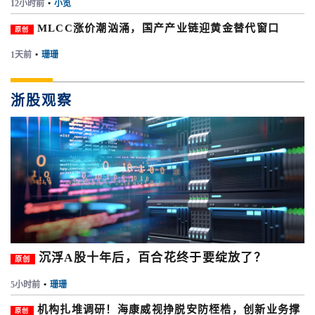
12小时前
•
小览
MLCC涨价潮汹涌，国产产业链迎黄金替代窗口
原创
1天前
•
珊珊
浙股观察
沉浮A股十年后，百合花终于要绽放了？
原创
5小时前
•
珊珊
机构扎堆调研！海康威视挣脱安防桎梏，创新业务撑
原创