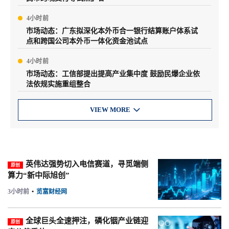
4小时前
市场动态：广东拟深化本外币合一银行结算账户体系试
点和跨国公司本外币一体化资金池试点
4小时前
市场动态：工信部提出提高产业集中度 鼓励民爆企业依
法依规实施重组整合
VIEW MORE

英伟达强势切入电信赛道，寻觅端侧
原创
算力“新中际旭创”
3小时前
•
览富财经网
全球巨头全速押注，磷化铟产业链迎
原创