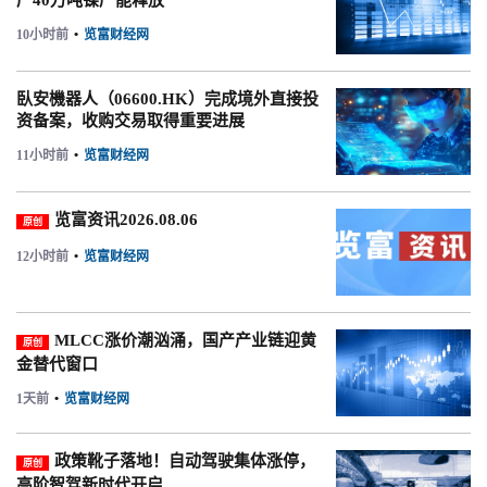
产40万吨镍产能释放
10小时前
•
览富财经网
臥安機器人（06600.HK）完成境外直接投
资备案，收购交易取得重要进展
11小时前
•
览富财经网
览富资讯2026.08.06
原创
12小时前
•
览富财经网
MLCC涨价潮汹涌，国产产业链迎黄
原创
金替代窗口
1天前
•
览富财经网
政策靴子落地！自动驾驶集体涨停，
原创
高阶智驾新时代开启