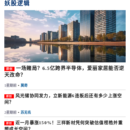
妖股逻辑
一场赌局？6.5亿跨界半导体，爱丽家居能否逆
原创
天改命？
1星期前
•
莫奇
风光储协同发力，立新能源6连板后还有多少上涨空
原创
间？
2星期前
•
苏无名
近一月暴涨150%！三祥新材凭何突破估值桎梏并重
原创
塑成长空间？