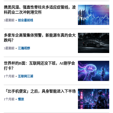
携类风湿、强直性脊柱炎多适应症管线，凌
科药业二次冲刺港交所
3星期前
•
创业最前线
多家车企高管集体预警，新能源车真的会大
跌吗？
3星期前
•
江瀚视野
世界杯的B面：互联网还没下班，AI刚学会
打卡？
1个月前
•
互联网江湖
「比手机便宜」之后，具身智能进入下半场
1个月前
•
慢放