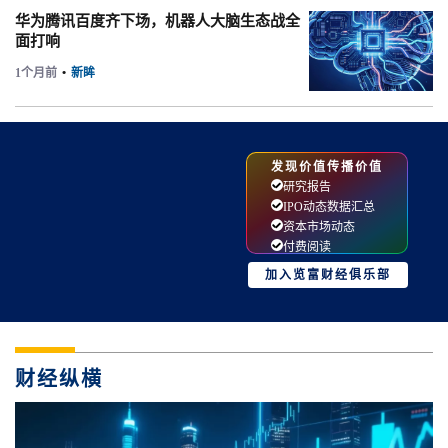
华为腾讯百度齐下场，机器人大脑生态战全
面打响
1个月前
•
新眸
发现价值传播价值
研究报告
IPO动态数据汇总
资本市场动态
付费阅读
加入览富财经俱乐部
财经纵横