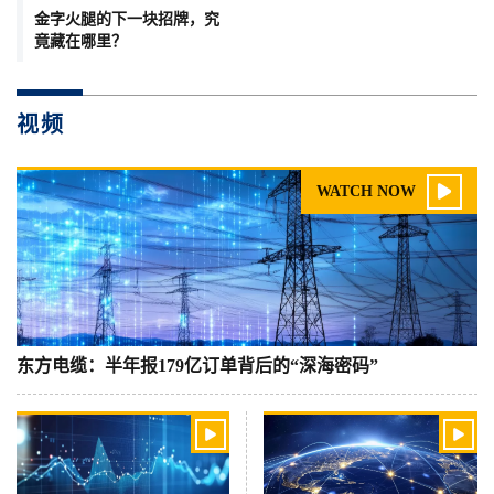
金字火腿的下一块招牌，究
竟藏在哪里？
视频

WATCH NOW
东方电缆：半年报179亿订单背后的“深海密码”

