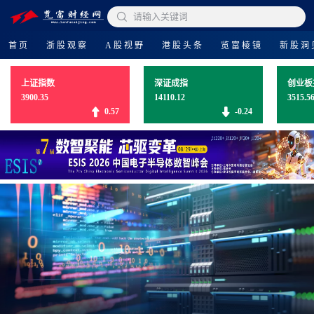

请输入关键词
首页
浙股观察
A股视野
港股头条
览富棱镜
新股洞
上证指数
深证成指
创业板
3900.35
14110.12
3515.5
0.57
-0.24
