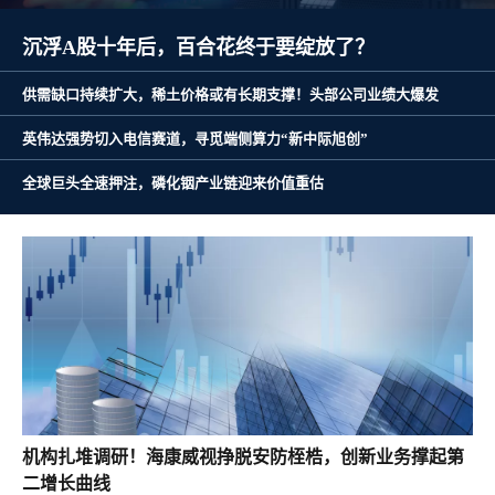
全球巨头全速押注，磷化铟产业链迎来价值重估
沉浮A股十年后，百合花终于要绽放了？
供需缺口持续扩大，稀土价格或有长期支撑！头部公司业绩大爆发
英伟达强势切入电信赛道，寻觅端侧算力“新中际旭创”
机构扎堆调研！海康威视挣脱安防桎梏，创新业务撑起第
二增长曲线