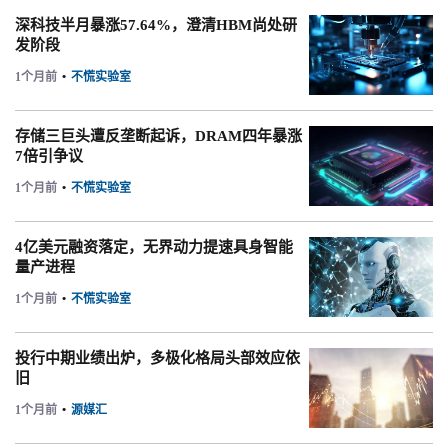
深科技半月暴涨57.64%，澄清HBM尚处研
发阶段
1个月前
•
不慌实验室
存储三巨头遭反垄断起诉，DRAM四年暴涨
7倍引争议
1个月前
•
不慌实验室
4亿美元融资落定，无界动力提速具身智能
量产进程
1个月前
•
不慌实验室
投行中期业绩出炉，多极化格局头部效应依
旧
1个月前
•
源媒汇