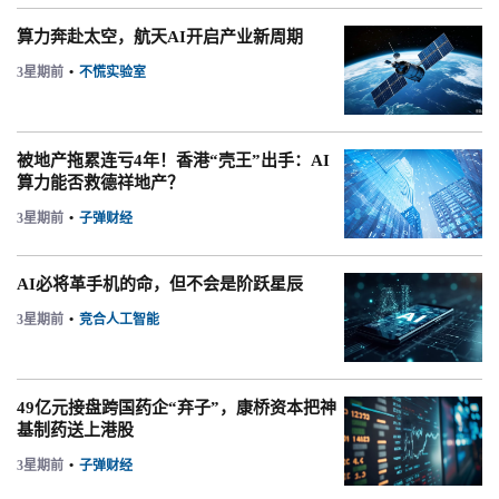
算力奔赴太空，航天AI开启产业新周期
3星期前
•
不慌实验室
被地产拖累连亏4年！香港“壳王”出手：AI
算力能否救德祥地产？
3星期前
•
子弹财经
AI必将革手机的命，但不会是阶跃星辰
3星期前
•
竞合人工智能
49亿元接盘跨国药企“弃子”，康桥资本把神
基制药送上港股
3星期前
•
子弹财经