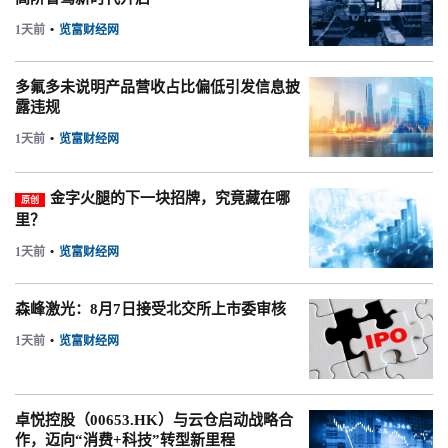
1天前
•
览富财经网
多氟多未说明产品营收占比偏低引发信息披
露违规
1天前
•
览富财经网
金字火腿的下一块招牌，究竟藏在哪
原创
里？
1天前
•
览富财经网
森峰激光：8月7日接受北交所上市委审核
1天前
•
览富财经网
卓悦控股（00653.HK）与云仓启动战略合
作，迈向“消费+科技”转型新里程