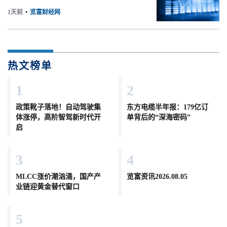
1天前
•
览富财经网
热文榜单
1
2
政策靴子落地！自动驾驶集
东方电缆半年报：179亿订
体涨停，高阶智驾新时代开
单背后的“深海密码”
启
3
4
MLCC涨价潮汹涌，国产产
览富资讯2026.08.05
业链迎黄金替代窗口
5