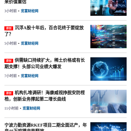
来价值重估
3小时前
•
览富财经网
沉浮A股十年后，百合花终于要绽放
原创
了？
5小时前
•
览富财经网
供需缺口持续扩大，稀土价格或有长
原创
期支撑！头部公司业绩大爆发
7小时前
•
览富财经网
机构扎堆调研！海康威视挣脱安防桎
原创
梏，创新业务撑起第二增长曲线
11小时前
•
览富财经网
宁波力勤资源RKEF项目二期全面达产，年