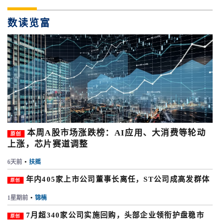
数读览富
本周A股市场涨跌榜：AI应用、大消费等轮动
原创
上涨，芯片赛道调整
6天前
•
扶摇
年内405家上市公司董事长离任，ST公司成高发群体
原创
1星期前
•
锦楠
7月超340家公司实施回购，头部企业领衔护盘稳市
原创