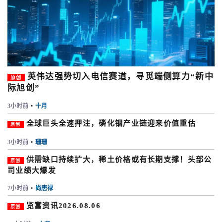
英伟达强势切入电信赛道，寻觅端侧算力“新中
原创
际旭创”
3小时前
•
十月
全球巨头全速押注，磷化铟产业链迎来价值重估
原创
3小时前
•
珊珊
供需缺口持续扩大，稀土价格或有长期支撑！头部公
原创
司业绩大爆发
7小时前
•
尚唐禄
览富资讯2026.08.06
原创