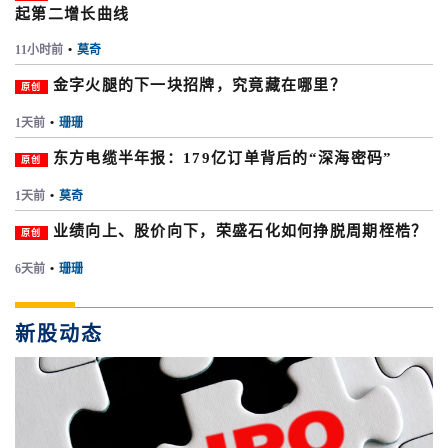
起第二增长曲线
11小时前
•
莫奇
金字火腿的下一块招牌，究竟藏在哪里？
原创
1天前
•
珊珊
东方电缆半年报：179亿订单背后的“深海密码”
原创
1天前
•
莫奇
业绩向上、股价向下，荣盛石化如何挣脱周期桎梏？
原创
6天前
•
珊珊
新股动态